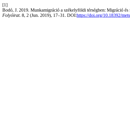
[1]
Bodó, J. 2019. Munkamigráció a székelyföldi térségben: Migráció és 
Folyóirat
. 8, 2 (Jun. 2019), 17–31. DOI:
https://doi.org/10.18392/met