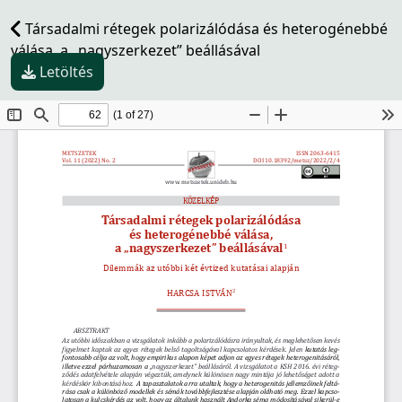
Társadalmi rétegek polarizálódása és heterogénebbé
válása, a „nagyszerkezet” beállásával
Letöltés