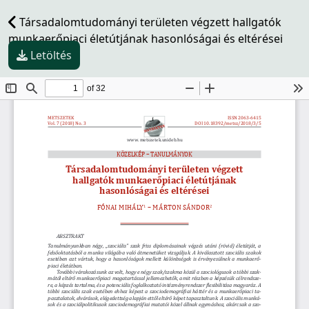
Társadalomtudományi területen végzett hallgatók
munkaerőpiaci életútjának hasonlóságai és eltérései
Letöltés