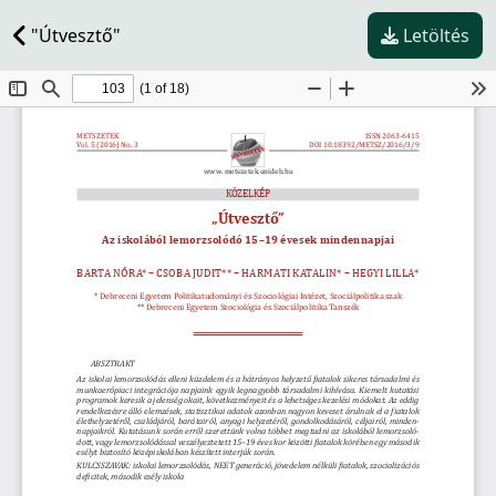
"Útvesztő"
Letöltés