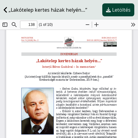
„Lakótelep kertes házak helyén…”
Letöltés