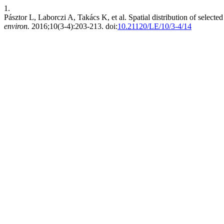
1.
Pásztor L, Laborczi A, Takács K, et al. Spatial distribution of selecte
environ.
2016;10(3-4):203-213. doi:
10.21120/LE/10/3-4/14