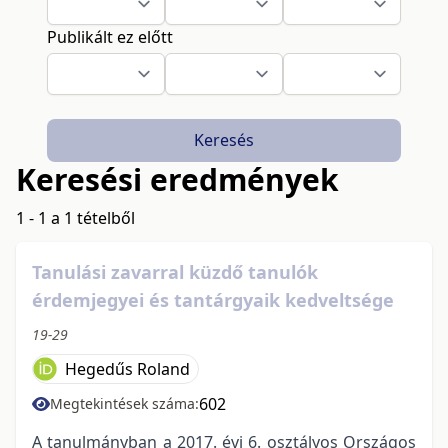
Publikált ez előtt
Keresés
Keresési eredmények
1 - 1 a 1 tételből
Tanulási zavarral küzdő tanulók
érdemjegyei és tantárgyaik kedveltsége
19-29
Hegedűs Roland
602
Megtekintések száma:
A tanulmányban a 2017. évi 6. osztályos Országos