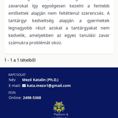
zavarokat így egységesen kezelni a fentebb
említettek alapján nem feltétlenül szerencsés. A
tantárgyi kedveltség alapján a gyermekek
legnagyobb részt azokat a tantárgyakat nem
kedvelik, amelyekben az egyes tanulási zavar
számukra problémát okoz.
1 - 1 a 1 tételből
KAPCSOLAT
Név
Mező Katalin (Ph.D.)
E-mail:
kata.mezo1@gmail.com
ISSN
Online:
2498-5368