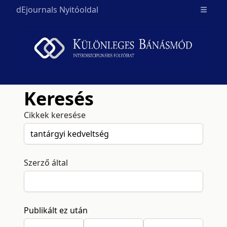
dEjournals Nyitóoldal
Open m
Keresés
Cikkek keresése
Szerző által
Publikált ez után