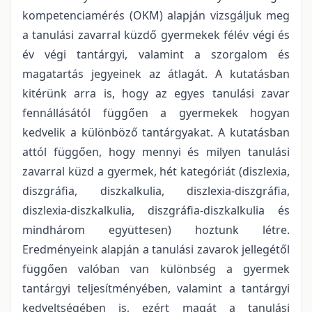
kompetenciamérés (OKM) alapján vizsgáljuk meg
a tanulási zavarral küzdő gyermekek félév végi és
év végi tantárgyi, valamint a szorgalom és
magatartás jegyeinek az átlagát. A kutatásban
kitérünk arra is, hogy az egyes tanulási zavar
fennállásától függően a gyermekek hogyan
kedvelik a különböző tantárgyakat. A kutatásban
attól függően, hogy mennyi és milyen tanulási
zavarral küzd a gyermek, hét kategóriát (diszlexia,
diszgráfia, diszkalkulia, diszlexia-diszgráfia,
diszlexia-diszkalkulia, diszgráfia-diszkalkulia és
mindhárom együttesen) hoztunk létre.
Eredményeink alapján a tanulási zavarok jellegétől
függően valóban van különbség a gyermek
tantárgyi teljesítményében, valamint a tantárgyi
kedveltségében is, ezért magát a tanulási