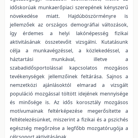
időskorúak munkaerőpiaci szerepének kényszerű
növekedése miatt. Hajdúböszörményre is
jellemzőek az országos demográfiai változások,
így érdemes a helyi lakónépesség fizikai
aktivitásának összetevőit vizsgálni. Kutatásunk
célja a munkavégzéssel, a közlekedéssel, a
háztartási munkával, illetve a
szabadidősportolással kapcsolatos mozgásos
tevékenységek jellemzőinek feltárása. Sajnos a
nemzetközi ajánlásoktól elmarad a vizsgált
populáció mozgással töltött idejének mennyisége
és minősége is. Az idős korosztály mozgásos
motívumainak feltérképezése megerősítette a
feltételezésünket, miszerint a fizikai és a pszichés
egészség megőrzése a legfőbb mozgatórugója a
célcsoport aktivitásának.