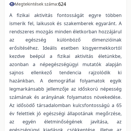
624
Megtekintések száma:
A fizikai aktivitás fontosságát egyre többen
ismerik fel, laikusok és szakemberek egyaránt. A
rendszeres mozgás minden életkorban hozzájárul
az egészség különböző dimenzióinak
erősítéséhez. Ideális esetben kisgyermekkortól
kezdve beépül a fizikai aktivitás életünkbe,
azonban a népegészségügyi mutatók alapján
sajnos ellenkező tendencia rajzolódik ki
hazánkban. A demográfiai folyamatok egyik
legmarkánsabb jellemzője az időskorú népesség
számának és arányának folyamatos növekedése.
Az idősödő társadalomban kulcsfontosságú a 65
év felettiek jó egészségi állapotának megőrzése,
az egyén életminőségének javítása, az
egészségügyi kiadások csökkentése, illetve az