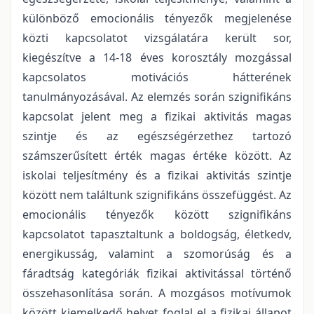
különböző emocionális tényezők megjelenése
közti kapcsolatot vizsgálatára került sor,
kiegészítve a 14-18 éves korosztály mozgással
kapcsolatos motivációs hátterének
tanulmányozásával. Az elemzés során szignifikáns
kapcsolat jelent meg a fizikai aktivitás magas
szintje és az egészségérzethez tartozó
számszerűsített érték magas értéke között. Az
iskolai teljesítmény és a fizikai aktivitás szintje
között nem találtunk szignifikáns összefüggést. Az
emocionális tényezők között szignifikáns
kapcsolatot tapasztaltunk a boldogság, életkedv,
energikusság, valamint a szomorúság és a
fáradtság kategóriák fizikai aktivitással történő
összehasonlítása során. A mozgásos motívumok
között kiemelkedő helyet foglal el a fizikai állapot