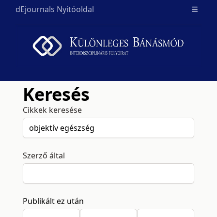
dEjournals Nyitóoldal
Open m
Keresés
Cikkek keresése
Szerző által
Publikált ez után