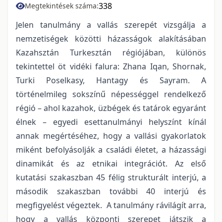
338
Megtekintések száma:
Jelen tanulmány a vallás szerepét vizsgálja a
nemzetiségek közötti házasságok alakításában
Kazahsztán Turkesztán régiójában, különös
tekintettel öt vidéki falura: Zhana Iqan, Shornak,
Turki Poselkasy, Hantagy és Sayram. A
történelmileg sokszínű népességgel rendelkező
régió – ahol kazahok, üzbégek és tatárok egyaránt
élnek – egyedi esettanulmányi helyszínt kínál
annak megértéséhez, hogy a vallási gyakorlatok
miként befolyásolják a családi életet, a házassági
dinamikát és az etnikai integrációt. Az első
kutatási szakaszban 45 félig strukturált interjú, a
második szakaszban további 40 interjú és
megfigyelést végeztek. A tanulmány rávilágít arra,
hogy a vallás központi szerepet játszik a