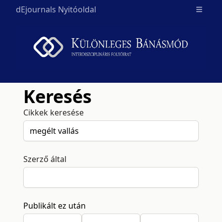
dEjournals Nyitóoldal
Open m
Keresés
Cikkek keresése
Szerző által
Publikált ez után