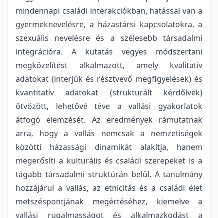
mindennapi családi interakciókban, hatással van a
gyermeknevelésre, a házastársi kapcsolatokra, a
szexuális nevelésre és a szélesebb társadalmi
integrációra. A kutatás vegyes módszertani
megközelítést alkalmazott, amely kvalitatív
adatokat (interjúk és résztvevő megfigyelések) és
kvantitatív adatokat (strukturált kérdőívek)
ötvözött, lehetővé téve a vallási gyakorlatok
átfogó elemzését. Az eredmények rámutatnak
arra, hogy a vallás nemcsak a nemzetiségek
közötti házassági dinamikát alakítja, hanem
megerősíti a kulturális és családi szerepeket is a
tágabb társadalmi struktúrán belül. A tanulmány
hozzájárul a vallás, az etnicitás és a családi élet
metszéspontjának megértéséhez, kiemelve a
vallási rugalmasságot és alkalmazkodást a