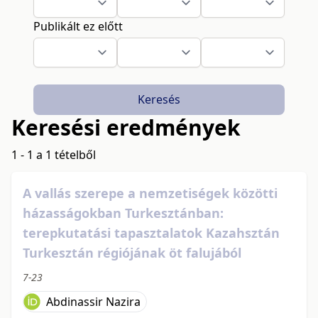
Publikált ez előtt
Keresés
Keresési eredmények
1 - 1 a 1 tételből
A vallás szerepe a nemzetiségek közötti
házasságokban Turkesztánban:
terepkutatási tapasztalatok Kazahsztán
Turkesztán régiójának öt falujából
7-23
Abdinassir Nazira