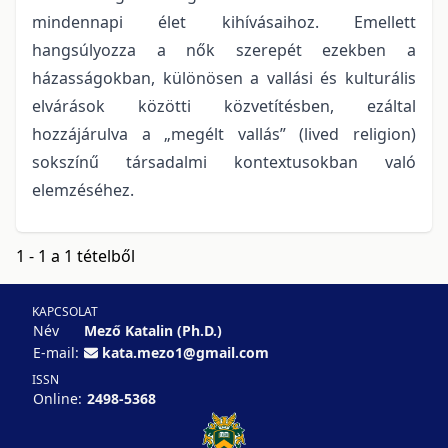
mindennapi élet kihívásaihoz. Emellett
hangsúlyozza a nők szerepét ezekben a
házasságokban, különösen a vallási és kulturális
elvárások közötti közvetítésben, ezáltal
hozzájárulva a „megélt vallás” (lived religion)
sokszínű társadalmi kontextusokban való
elemzéséhez.
1 - 1 a 1 tételből
KAPCSOLAT
Név
Mező Katalin (Ph.D.)
E-mail:
kata.mezo1@gmail.com
ISSN
Online:
2498-5368