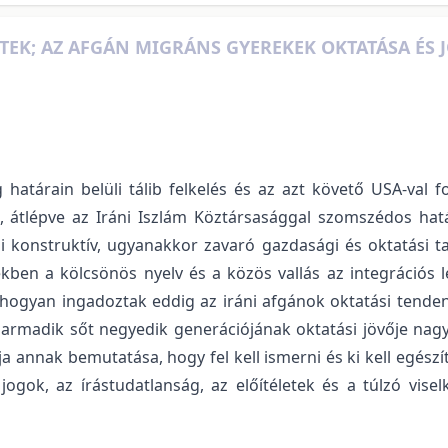
TEK; AZ AFGÁN MIGRÁNS GYEREKEK OKTATÁSA ÉS 
 határain belüli tálib felkelés és az azt követő USA-val
 átlépve az Iráni Iszlám Köztársasággal szomszédos hat
 konstruktív, ugyanakkor zavaró gazdasági és oktatási t
ekben a kölcsönös nyelv és a közös vallás az integrációs
 hogyan ingadoztak eddig az iráni afgánok oktatási tende
 harmadik sőt negyedik generációjának oktatási jövője nagy
ja annak bemutatása, hogy fel kell ismerni és ki kell egészí
ogok, az írástudatlanság, az előítéletek és a túlzó vise