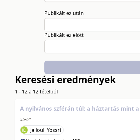
Publikált ez után
Publikált ez előtt
Keresési eredmények
1 - 12 a 12 tételből
A nyilvános szférán túl: a háztartás mint 
55-61
Jallouli Yossri