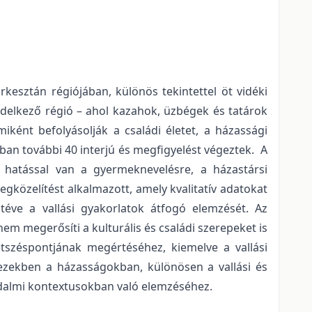
kesztán régiójában, különös tekintettel öt vidéki
ndelkező régió – ahol kazahok, üzbégek és tatárok
ként befolyásolják a családi életet, a házassági
szban további 40 interjú és megfigyelést végeztek. A
, hatással van a gyermeknevelésre, a házastársi
gközelítést alkalmazott, amely kvalitatív adatokat
 téve a vallási gyakorlatok átfogó elemzését. Az
m megerősíti a kulturális és családi szerepeket is
etszéspontjának megértéséhez, kiemelve a vallási
ezekben a házasságokban, különösen a vallási és
rsadalmi kontextusokban való elemzéséhez.