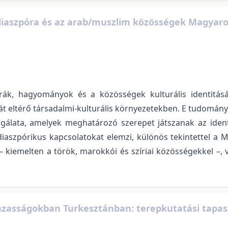
i diaszpóra és az arab/muszlim közösségek Magyar
úrák, hagyományok és a közösségek kulturális identitás
 eltérő társadalmi-kulturális környezetekben. E tudományte
zsgálata, amelyek meghatározó szerepet játszanak az id
iaszpórikus kapcsolatokat elemzi, különös tekintettel a 
 kiemelten a török, marokkói és szíriai közösségekkel –, v
házasságokban Turkesztánban: terepkutatási tapa