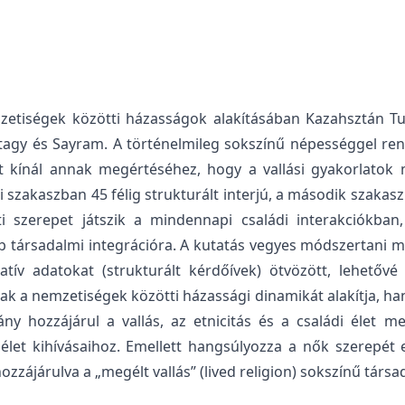
mzetiségek közötti házasságok alakításában Kazahsztán Tur
ntagy és Sayram. A történelmileg sokszínű népességgel re
 kínál annak megértéséhez, hogy a vallási gyakorlatok mi
si szakaszban 45 félig strukturált interjú, a második szaka
ti szerepet játszik a mindennapi családi interakciókban
bb társadalmi integrációra. A kutatás vegyes módszertani me
atív adatokat (strukturált kérdőívek) ötvözött, lehetővé
 a nemzetiségek közötti házassági dinamikát alakítja, hane
ny hozzájárul a vallás, az etnicitás és a családi élet m
let kihívásaihoz. Emellett hangsúlyozza a nők szerepét 
 hozzájárulva a „megélt vallás” (lived religion) sokszínű tá