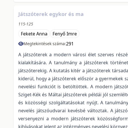
Játszóterek egykor és ma
115-125
Fekete Anna
Fenyő Imre
291
Megtekintések száma:
A játszóterek a modern városi élet szerves részé
kialakítására. A tanulmány a játszóterek történe
játszóterekig. A kutatás kitér a játszóterek társa
kiderül, hogy a játszóterek először a gyermekek 
nevelési funkciót is betöltöttek. A modern játsz
Sziget-Kék és Máltai játszóterek példái jól szemlélt
és közösségi szolgáltatásokat nyújt. A tanulmány
nevelés játszóudvarai kevésbé változtak. A játs
versenyezni a modern játszóterek közösségformál
kihívásokat jelent az intézményes nevelési környez