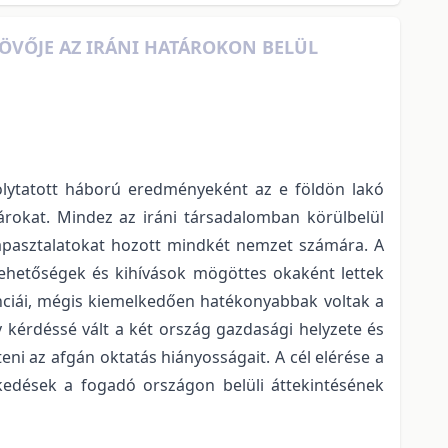
JÖVŐJE AZ IRÁNI HATÁROKON BELÜL
 folytatott háború eredményeként az e földön lakó
árokat. Mindez az iráni társadalomban körülbelül
apasztalatokat hozott mindkét nemzet számára. A
 lehetőségek és kihívások mögöttes okaként lettek
nciái, mégis kiemelkedően hatékonyabbak voltak a
 kérdéssé vált a két ország gazdasági helyzete és
teni az afgán oktatás hiányosságait. A cél elérése a
lkedések a fogadó országon belüli áttekintésének