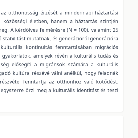
 az otthonosság érzését a mindennapi háztartási
s közösségi életben, hanem a háztartás szintjén
meg. A kérdőíves felmérésre (N = 100), valamint 25
ó stabilitást mutatnak, és generációról generációra
lturális kontinuitás fenntartásában migrációs
li gyakorlatok, amelyek révén a kulturális tudás és
ség elősegíti a migránsok számára a kulturális
dó kultúra részévé válni anélkül, hogy feladnák
részvétel fenntartja az otthonhoz való kötődést.
gyszerre őrzi meg a kulturális identitást és teszi