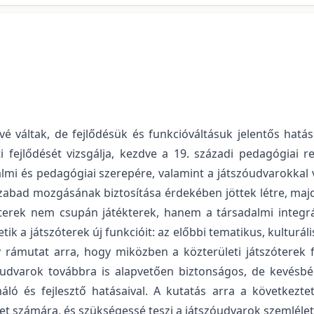
vé váltak, de fejlődésük és funkcióváltásuk jelentős hat
ti fejlődését vizsgálja, kezdve a 19. századi pedagógiai
dalmi és pedagógiai szerepére, valamint a játszóudvarokkal 
szabad mozgásának biztosítása érdekében jöttek létre, maj
óterek nem csupán játékterek, hanem a társadalmi integrá
etik a játszóterek új funkcióit: az előbbi tematikus, kulturál
 rámutat arra, hogy miközben a közterületi játszóterek f
zóudvarok továbbra is alapvetően biztonságos, de kevés
ó és fejlesztő hatásaival. A kutatás arra a következte
et számára, és szükségessé teszi a játszóudvarok szemléletv