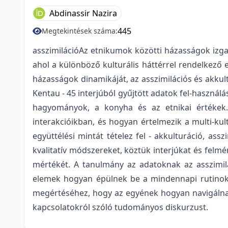
Abdinassir Nazira
445
Megtekintések száma:
asszimilációAz etnikumok közötti házasságok izga
ahol a különböző kulturális háttérrel rendelkező 
házasságok dinamikáját, az asszimilációs és akkul
Kentau - 45 interjúból gyűjtött adatok fel-használá
hagyományok, a konyha és az etnikai értékek.
interakcióikban, és hogyan értelmezik a multi-kult
együttélési mintát tételez fel - akkulturáció, ass
kvalitatív módszereket, köztük interjúkat és felmé
mértékét. A tanulmány az adatoknak az asszimilác
elemek hogyan épülnek be a mindennapi rutinok
megértéséhez, hogy az egyének hogyan navigálnak 
kapcsolatokról szóló tudományos diskurzust.