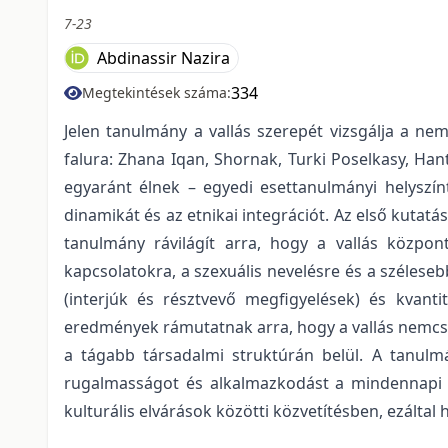
7-23
Abdinassir Nazira
334
Megtekintések száma:
Jelen tanulmány a vallás szerepét vizsgálja a ne
falura: Zhana Iqan, Shornak, Turki Poselkasy, Ha
egyaránt élnek – egyedi esettanulmányi helyszínt
dinamikát és az etnikai integrációt. Az első kutatá
tanulmány rávilágít arra, hogy a vallás közpon
kapcsolatokra, a szexuális nevelésre és a szélese
(interjúk és résztvevő megfigyelések) és kvantit
eredmények rámutatnak arra, hogy a vallás nemcsak
a tágabb társadalmi struktúrán belül. A tanulmá
rugalmasságot és alkalmazkodást a mindennapi é
kulturális elvárások közötti közvetítésben, ezáltal