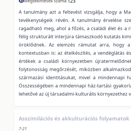
123
Megtekintések száma:
A tanulmány azt a feltevést vizsgálja, hogy a 
tevékenységeik révén. A tanulmány érvelése sze
ragadható meg, ahol a főzés, a családi élet és a 
félig strukturált interjúra támaszkodó kutatás kim
öröklődnek. Az elemzés rámutat arra, hogy a 
kontextusban is: az ételkészítés, a vendéglátás és
értékek a családi környezetben újratermelődne
folytonosság megőrzését, miközben alkalmazkodn
származási identitásukat, mivel a mindennapi há
Összességében a mindennapi ház-tartási gyakorlato
lehetővé az új társadalmi-kulturális környezethez 
Asszimilációs és akkulturációs folyamato
7-21