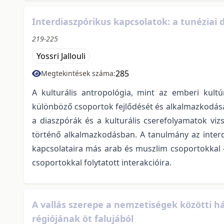
Interdiaszpórikus kapcsolatok: a tunézia
219-225
Yossri Jallouli
285
Megtekintések száma:
A kulturális antropológia, mint az emberi kult
különböző csoportok fejlődését és alkalmazkodását
a diaszpórák és a kulturális cserefolyamatok vi
történő alkalmazkodásban. A tanulmány az interd
kapcsolataira más arab és muszlim csoportokkal –
csoportokkal folytatott interakcióira.
A vallás szerepe a nemzetiségek közötti 
régiójának öt falujából