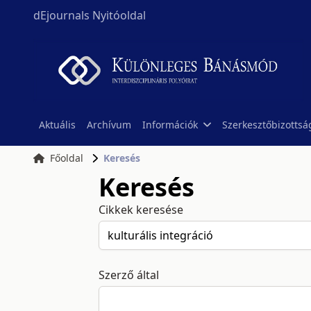
dEjournals Nyitóoldal
Aktuális
Archívum
Információk
Szerkesztőbizottsá
Főoldal
Keresés
Keresés
Cikkek keresése
Szerző által