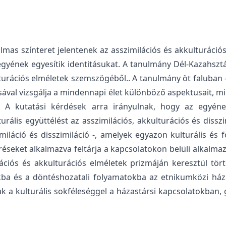
lmas színteret jelentenek az asszimilációs és akkulturáció
egyének egyesítik identitásukat. A tanulmány Dél-Kazahszt
turációs elméletek szemszögéből.. A tanulmány öt faluban 
sával vizsgálja a mindennapi élet különböző aspektusait, min
 A kutatási kérdések arra irányulnak, hogy az egyének
urális együttélést az asszimilációs, akkulturációs és diss
zimiláció és disszimiláció -, amelyek egyazon kulturális é
réseket alkalmazva feltárja a kapcsolatokon belüli alkalma
iós és akkulturációs elméletek prizmáján keresztül törté
ba és a döntéshozatali folyamatokba az etnikumközi ház
a kulturális sokféleséggel a házastársi kapcsolatokban, g