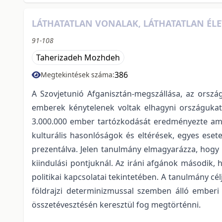
LÁTHATATLAN VONALAK, LÁTHATATLAN ÉLE
91-108
Taherizadeh Mozhdeh
386
Megtekintések száma:
A Szovjetunió Afganisztán-megszállása, az ország
emberek kénytelenek voltak elhagyni országukat,
3.000.000 ember tartózkodását eredményezte ami
kulturális hasonlóságok és eltérések, egyes eset
prezentálva. Jelen tanulmány elmagyarázza, hogy
kiindulási pontjuknál. Az iráni afgánok második,
politikai kapcsolatai tekintetében. A tanulmány cél
földrajzi determinizmussal szemben álló emberi j
összetévesztésén keresztül fog megtörténni.