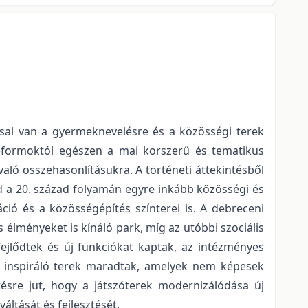
ással van a gyermeknevelésre és a közösségi terek
 reformoktól egészen a mai korszerű és tematikus
való összehasonlításukra. A történeti áttekintésből
d a 20. század folyamán egyre inkább közösségi és
ció és a közösségépítés színterei is. A debreceni
is élményeket is kínáló park, míg az utóbbi szociális
ejlődtek és új funkciókat kaptak, az intézményes
bé inspiráló terek maradtak, amelyek nem képesek
tésre jut, hogy a játszóterek modernizálódása új
áltását és fejlesztését.