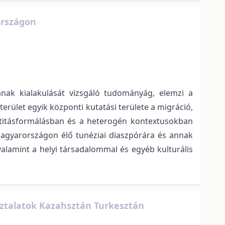
országon
ának kialakulását vizsgáló tudományág, elemzi a
rület egyik központi kutatási területe a migráció,
entitásformálásban és a heterogén kontextusokban
Magyarországon élő tunéziai diaszpórára és annak
alamint a helyi társadalommal és egyéb kulturális
sztalatok Kazahsztán Turkesztán