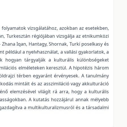
s folyamatok vizsgálatához, azokban az esetekben,
án, Turkesztán régiójában vizsgálja az etnikumközi
- Zhana Iqan, Hantagy, Shornak, Turki poselkasy és
t például a nyelvhasználat, a vallási gyakorlatok, a
 hogyan tárgyalják a kulturális különbségeket
zimilációs elméleteken keresztül. A hipotézis három
s földrajzi térben egyaránt érvényesek. A tanulmány
zkodás mintáit és az asszimiláció vagy akkulturáció
nő elemzésével világít rá arra, hogy a kulturális
asságokban. A kutatás hozzájárul annak mélyebb
azdagítva a multikulturalizmusról és a társadalmi