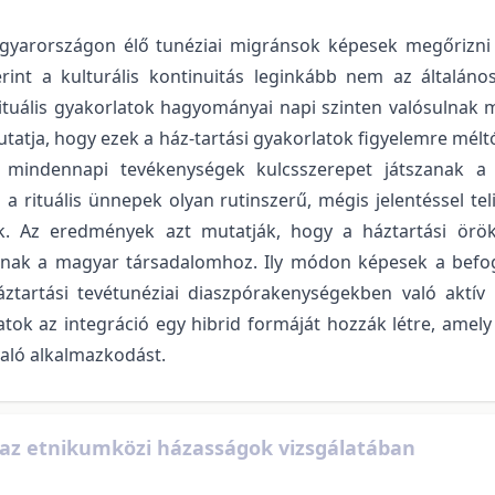
Magyarországon élő tunéziai migránsok képesek megőrizni
rint a kulturális kontinuitás leginkább nem az általáno
rituális gyakorlatok hagyományai napi szinten valósulnak 
utatja, hogy ezek a ház-tartási gyakorlatok figyelemre mélt
mindennapi tevékenységek kulcsszerepet játszanak a ku
 a rituális ünnepek olyan rutinszerű, mégis jelentéssel te
k. Az eredmények azt mutatják, hogy a háztartási örök
ak a magyar társadalomhoz. Ily módon képesek a befoga
ztartási tevétunéziai diaszpórakenységekben való aktív 
k az integráció egy hibrid formáját hozzák létre, amely e
való alkalmazkodást.
k az etnikumközi házasságok vizsgálatában