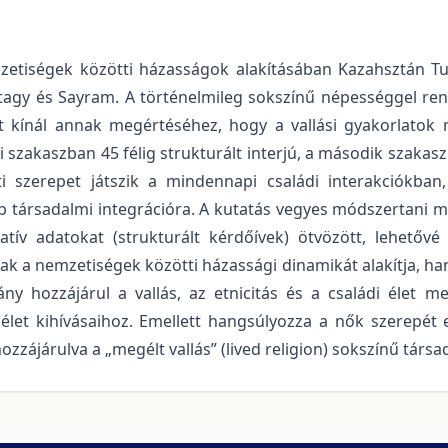
mzetiségek közötti házasságok alakításában Kazahsztán Tur
ntagy és Sayram. A történelmileg sokszínű népességgel re
 kínál annak megértéséhez, hogy a vallási gyakorlatok mi
si szakaszban 45 félig strukturált interjú, a második szaka
ti szerepet játszik a mindennapi családi interakciókban
bb társadalmi integrációra. A kutatás vegyes módszertani me
atív adatokat (strukturált kérdőívek) ötvözött, lehetővé
 a nemzetiségek közötti házassági dinamikát alakítja, hane
ny hozzájárul a vallás, az etnicitás és a családi élet m
let kihívásaihoz. Emellett hangsúlyozza a nők szerepét 
 hozzájárulva a „megélt vallás” (lived religion) sokszínű tá