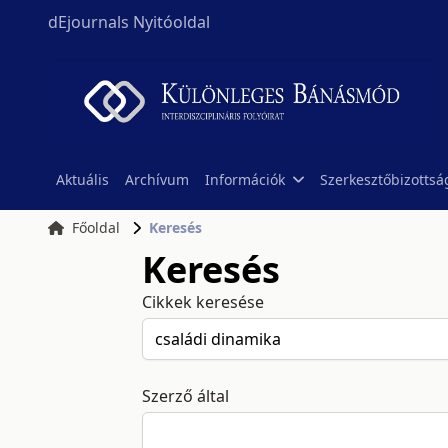
dEjournals Nyitóoldal
Aktuális
Archívum
Információk
Szerkesztőbizottsá
Főoldal
Keresés
Keresés
Cikkek keresése
Szerző által