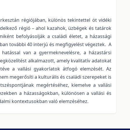
kesztán régiójában, különös tekintettel öt vidéki
ndelkező régió – ahol kazahok, üzbégek és tatárok
ként befolyásolják a családi életet, a házassági
szban további 40 interjú és megfigyelést végeztek. A
, hatással van a gyermeknevelésre, a házastársi
gközelítést alkalmazott, amely kvalitatív adatokat
 téve a vallási gyakorlatok átfogó elemzését. Az
m megerősíti a kulturális és családi szerepeket is
etszéspontjának megértéséhez, kiemelve a vallási
ezekben a házasságokban, különösen a vallási és
rsadalmi kontextusokban való elemzéséhez.