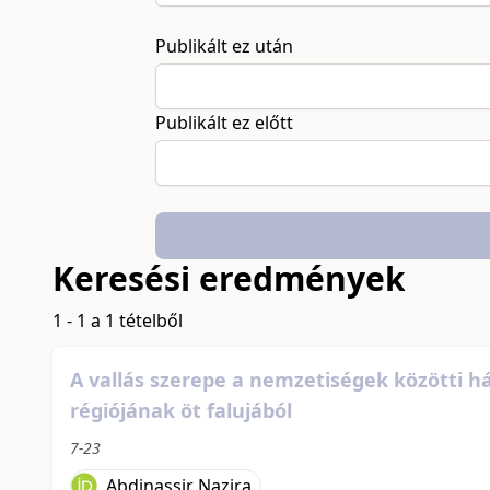
Publikált ez után
Publikált ez előtt
Keresési eredmények
1 - 1 a 1 tételből
A vallás szerepe a nemzetiségek közötti 
régiójának öt falujából
7-23
Abdinassir Nazira