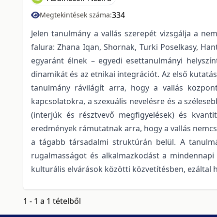
334
Megtekintések száma:
Jelen tanulmány a vallás szerepét vizsgálja a ne
falura: Zhana Iqan, Shornak, Turki Poselkasy, Ha
egyaránt élnek – egyedi esettanulmányi helyszínt
dinamikát és az etnikai integrációt. Az első kutatá
tanulmány rávilágít arra, hogy a vallás közpon
kapcsolatokra, a szexuális nevelésre és a szélese
(interjúk és résztvevő megfigyelések) és kvantit
eredmények rámutatnak arra, hogy a vallás nemcsak
a tágabb társadalmi struktúrán belül. A tanulmá
rugalmasságot és alkalmazkodást a mindennapi é
kulturális elvárások közötti közvetítésben, ezáltal
1 - 1 a 1 tételből