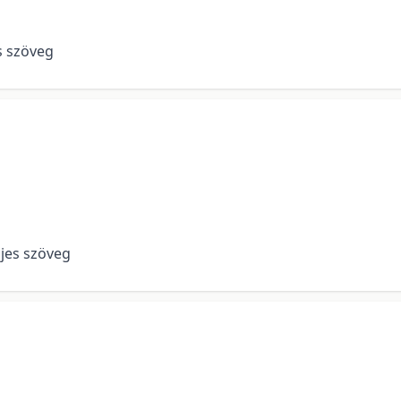
es szöveg
eljes szöveg