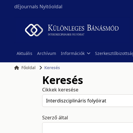
dEjournals Nyitóoldal
Aktuális
Archívum
Információk
Szerkesztőbizottsá
Főoldal
Keresés
Keresés
Cikkek keresése
Szerző által