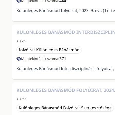
444
Megtekintések száma:
Különleges Bánásmód folyóirat, 2023. 9. évf. (1) - t
KÜLÖNLEGES BÁNÁSMÓD INTERDISZCIPLINÁRI
1-126
folyóirat Különleges Bánásmód
371
Megtekintések száma:
Különleges Bánásmód Interdiszciplináris folyóirat, 20
KÜLÖNLEGES BÁNÁSMÓD FOLYÓIRAT, 2024. 
1-183
Különleges Bánásmód Folyóirat Szerkesztősége