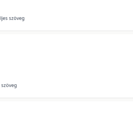
eljes szöveg
es szöveg