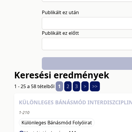
Publikált ez után
Publikált ez előtt
Keresési eredmények
1 - 25 a 58 tételből
1
2
3
>
>>
KÜLÖNLEGES BÁNÁSMÓD INTERDISZCIPLINÁRI
1-210
Különleges Bánásmód Folyóirat