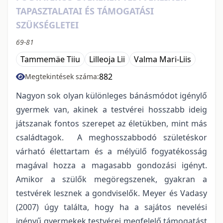
TAPASZTALATAI ÉS TÁMOGATÁSI
SZÜKSÉGLETEI
69-81
Tammemäe Tiiu
Lilleoja Lii
Valma Mari-Liis
882
Megtekintések száma:
Nagyon sok olyan különleges bánásmódot igénylő
gyermek van, akinek a testvérei hosszabb ideig
játszanak fontos szerepet az életükben, mint más
családtagok. A meghosszabbodó születéskor
várható élettartam és a mélyülő fogyatékosság
magával hozza a magasabb gondozási igényt.
Amikor a szülők megöregszenek, gyakran a
testvérek lesznek a gondviselők. Meyer és Vadasy
(2007) úgy találta, hogy ha a sajátos nevelési
igényű gyermekek testvérei megfelelő támogatást