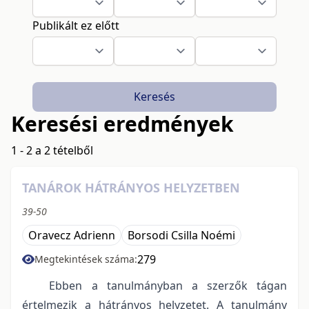
Publikált ez előtt
Keresés
Keresési eredmények
1 - 2 a 2 tételből
TANÁROK HÁTRÁNYOS HELYZETBEN
39-50
Oravecz Adrienn
Borsodi Csilla Noémi
279
Megtekintések száma:
Ebben a tanulmányban a szerzők tágan
értelmezik a hátrányos helyzetet. A tanulmány