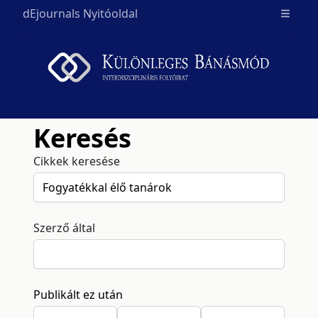
dEjournals Nyitóoldal
Open m
Keresés
Cikkek keresése
Szerző által
Publikált ez után