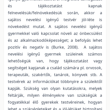
és tájékoztatást kapnak
felnevelésük/felnövekedésük során, akkor a
sajátos nevelési igényű testvér jól-léte is
növekedést mutat. A sajátos nevelési igényű
gyermekkel való kapcsolat növeli az önbecsülést
és az alkalmazkodóképességet; a befolyás lehet
pozitív és negatív is (Burke, 2008). A sajátos
nevelési igényű gyermek szüleinek számos
lehetőségük van, hogy tájékoztatást vagy
segítséget kapjanak a család számára pl. orvosok,
terapeuták, szakértők, tanárok, könyvek stb. A
testvérek az információkat többnyire a szüleiktől
kapják. Szükség van olyan kutatásokra, melyek
feltárják, milyen élményekre van szükségük a
fogyatékkal élő gyerekek testvéreinek, hogyan
lehet a szükségleteiket és a jól-létüket biztosítani