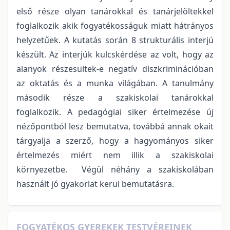
első része olyan tanárokkal és tanárjelöltekkel
foglalkozik akik fogyatékosságuk miatt hátrányos
helyzetűek. A kutatás során 8 strukturális interjú
készült. Az interjúk kulcskérdése az volt, hogy az
alanyok részesültek-e negatív diszkriminációban
az oktatás és a munka világában. A tanulmány
második része a szakiskolai tanárokkal
foglalkozik. A pedagógiai siker értelmezése új
nézőpontból lesz bemutatva, továbbá annak okait
tárgyalja a szerző, hogy a hagyományos siker
értelmezés miért nem illik a szakiskolai
környezetbe. Végül néhány a szakiskolában
használt jó gyakorlat kerül bemutatásra.
FOGYATÉKOS GYEREKEK TESTVÉREINEK