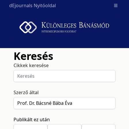
dEjournals Nyitóoldal
Open m
Keresés
Cikkek keresése
Szerző által
Publikált ez után