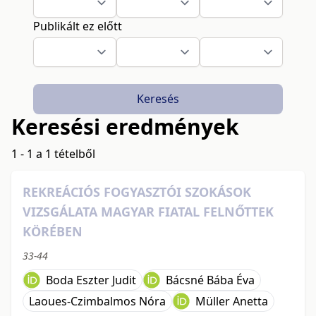
Publikált ez előtt
Keresés
Keresési eredmények
1 - 1 a 1 tételből
REKREÁCIÓS FOGYASZTÓI SZOKÁSOK
VIZSGÁLATA MAGYAR FIATAL FELNŐTTEK
KÖRÉBEN
33-44
Boda Eszter Judit
Bácsné Bába Éva
Laoues-Czimbalmos Nóra
Müller Anetta