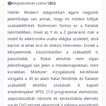
1803
Megtekintések száma:
Háttér: Modern világunkban egyre nagyobb
jelentősége van annak, hogy mi módon töltjük
szabadidőnket. Különösen fontos ez a fiatalok
tekintetében, mivel az Y és a Z generáció már a
mobil és elektronika uralta világba született, ahol
bármit el lehet érni és intézni interneten. Ennek a
kényelemnek köszönhetően a szabadidő is
passzívabb, a fizikai aktivitás nem olyan
jelentőséggel van jelen a mindennapokban, mint
korábban. Módszer: Vizsgálatunk kérdőívvel
vizsgálta a 30 év alatti fiatal felnőttek és fiatalok
szabadidő eltöltési szokásait. A kapott
eredményeket SPSS 21.0 programmal elemeztük,
alapstatisztikát néztünk és kereszttábla elemzés
során Chi2-tesztet végeztünk a gamma együttható