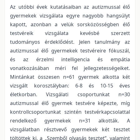
Az utóbbi évek kutatásaiban az autizmussal élő
gyermekek vizsgálata egyre nagyobb hangsúlyt
kapott, azonban a velük sorsközösségben élő
testvéreik vizsgálata kevésbé szerzett
tudományos érdeklődést. Jelen tanulmány az
autizmussal élő gyermekek testvéreire fókuszál,
és az érzelmi intelligencia és empátia
vonatkozásában méri fel jellegzetességeiket.
Mintánkat összesen n=61 gyermek alkotta két
vizsgált korosztályban: 6-8 és 10-15 éves
életkorban. Vizsgálati csoportunkat n=30
autizmussal élő gyermek testvére képezte, míg
kontrollcsoportunkat szintén testvérkapcsolattal
rendelkező gyermekek n=31 alkották. A
vizsgálatban résztvevő gyermekek két tesztet
töltöttek ki, a „Szemből olvasás tesztet”, valamint