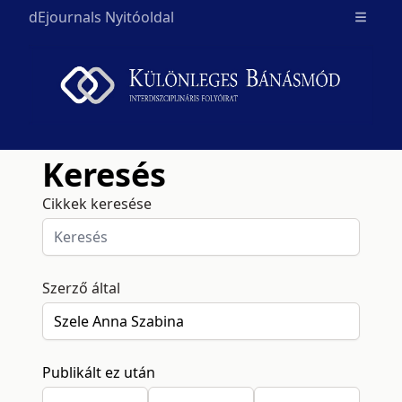
dEjournals Nyitóoldal
Open m
Keresés
Cikkek keresése
Szerző által
Publikált ez után