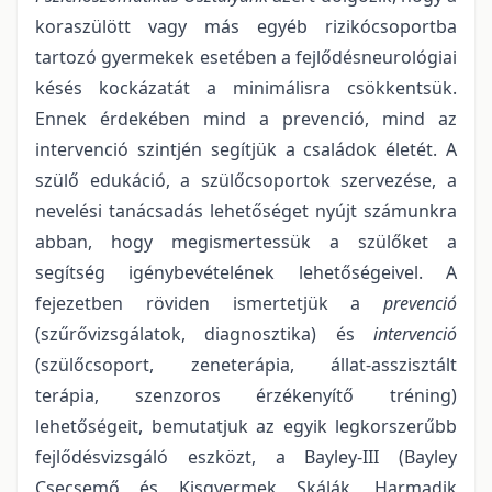
koraszülött vagy más egyéb rizikócsoportba
tartozó gyermekek esetében a fejlődésneurológiai
késés kockázatát a minimálisra csökkentsük.
Ennek érdekében mind a prevenció, mind az
intervenció szintjén segítjük a családok életét. A
szülő edukáció, a szülőcsoportok szervezése, a
nevelési tanácsadás lehetőséget nyújt számunkra
abban, hogy megismertessük a szülőket a
segítség igénybevételének lehetőségeivel. A
fejezetben röviden ismertetjük a
prevenció
(szűrővizsgálatok, diagnosztika) és
intervenció
(szülőcsoport, zeneterápia, állat-asszisztált
terápia, szenzoros érzékenyítő tréning)
lehetőségeit, bemutatjuk az egyik legkorszerűbb
fejlődésvizsgáló eszközt, a Bayley-III (Bayley
Csecsemő és Kisgyermek Skálák, Harmadik