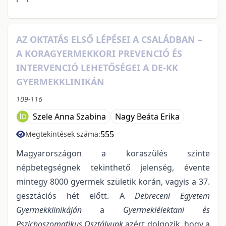
AZ OKTATÁS ELSŐ LÉPÉSEI A CSALÁDBAN –
A KORAGYERMEKKORI PREVENCIÓ ÉS
INTERVENCIÓ LEHETŐSÉGEI A DE-KK
GYERMEKKLINIKÁN
109-116
Szele Anna Szabina
Nagy Beáta Erika
555
Megtekintések száma:
Magyarországon a koraszülés szinte
népbetegségnek tekinthető jelenség, évente
mintegy 8000 gyermek születik korán, vagyis a 37.
gesztációs hét előtt. A
Debreceni Egyetem
Gyermekklinikáján
a
Gyermeklélektani és
Pszichoszomatikus Osztályunk
azért dolgozik, hogy a