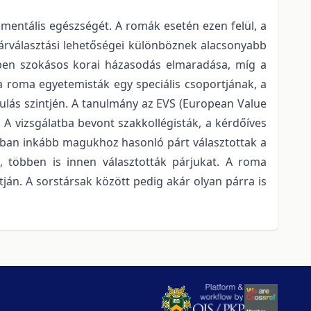
 mentális egészségét. A romák esetén ezen felül, a
párválasztási lehetőségei különböznek alacsonyabb
gben szokásos korai házasodás elmaradása, míg a
 roma egyetemisták egy speciális csoportjának, a
sulás szintjén. A tanulmány az EVS (European Value
 A vizsgálatba bevont szakkollégisták, a kérdőíves
tban inkább magukhoz hasonló párt választottak a
l, többen is innen választották párjukat. A roma
án. A sorstársak között pedig akár olyan párra is