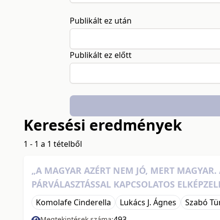
Publikált ez után
Publikált ez előtt
Keresési eredmények
1 - 1 a 1 tételből
„A MAGYAR AZÉRT NEM JÓ, MERT MAGYAR. 
PÁRVÁLASZTÁSSAL KAPCSOLATOS ELKÉPZEL
Komolafe Cinderella
Lukács J. Ágnes
Szabó Tü
493
Megtekintések száma: