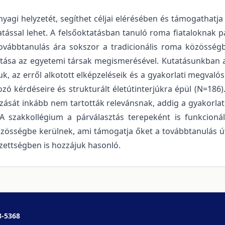
nyagi helyzetét, segíthet céljai elérésében és támogathatja
atással lehet. A felsőoktatásban tanuló roma fiataloknak 
továbbtanulás ára sokszor a tradicionális roma közössé
ítása az egyetemi társak megismerésével. Kutatásunkban a
uk, az erről alkotott elképzeléseik és a gyakorlati megvaló
zó kérdéseire és strukturált életútinterjúkra épül (N=186).
zását inkább nem tartották relevánsnak, addig a gyakorla
 A szakkollégium a párválasztás terepeként is funkcioná
zösségbe kerülnek, ami támogatja őket a továbbtanulás útj
ettségben is hozzájuk hasonló.
8-5368