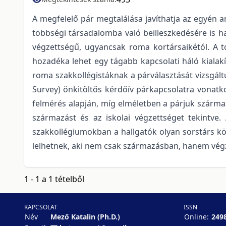
A megfelelő pár megtalálása javíthatja az egyén a
többségi társadalomba való beilleszkedésére is h
végzettségű, ugyancsak roma kortársaikétól. A 
hozadéka lehet egy tágabb kapcsolati háló kialak
roma szakkollégistáknak a párválasztását vizsgált
Survey) önkitöltős kérdőív párkapcsolatra vonatko
felmérés alapján, míg elméletben a párjuk szárma
származást és az iskolai végzettséget tekintve.
szakkollégiumokban a hallgatók olyan sorstárs kö
lelhetnek, aki nem csak származásban, hanem végz
1 - 1 a 1 tételből
KAPCSOLAT
ISSN
Név
Mező Katalin (Ph.D.)
Online:
249