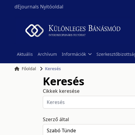
dEjournals Nyitóoldal
Aktuális
Archívum
Információk
Szerkesztőbizottsá
Főoldal
Keresés
Keresés
Cikkek keresése
Szerző által