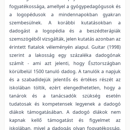
fogyatékossága, amellyel a gyógypedagógusok és
a logopédusok a mindennapokban gyakran
szembesülnek. A korábbi kutatásokban a
dadogást a logopédia és a beszédterápiák
szemszögéből vizsgálták, jelen kutatás azonban az
érintett fiatalok véleményén alapul. Guitar (1998)
szerint a lakosság egy százaléka dadogónak
számít - ami azt jelenti, hogy Észtországban
körülbelül 1500 tanuló dadog. A tanulók a napjuk
és a szabadidejük jelentős és értékes részét az
iskolában töltik, ezért elengedhetetlen, hogy a
tanárok és a tanácsadók szükség esetén
tudatosak és kompetensek legyenek a dadogó
diákok támogatásában. A dadogó diákok nem
kapnak kellő támogatást és figyelmet az
iskolában, mivel a dadogás olyan fogyatékosság,