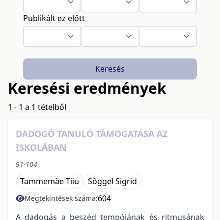
Publikált ez előtt
Keresés
Keresési eredmények
1 - 1 a 1 tételből
DADOGÓ TANULÓ TÁMOGATÁSA AZ
ISKOLÁBAN
91-104
Tammemäe Tiiu
Sõggel Sigrid
604
Megtekintések száma:
A dadogás a beszéd tempójának és ritmusának