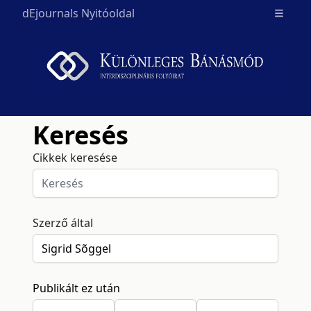
dEjournals Nyitóoldal
Open m
Keresés
Cikkek keresése
Szerző által
Publikált ez után