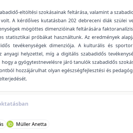
szabadidő-eltöltési szokásainak feltárása, valamint a sza
volt. A kérdőíves kutatásban 202 debreceni diák szülei ve
enységek mögöttes dimenzióinak feltárására faktoranalízist
 statisztikai próbákat használtunk. Az eredmények alapján
adidős tevékenységek dimenziója. A kulturális és sportor
z anyagi helyzettel, míg a digitális szabadidős tevékeny
ogy a gyógytestnevelésre járó tanulók szabadidős szokása
ontból hozzájárulhat olyan egészségfejlesztési és pedagó
elterjedését.
 oktatásban
ás
Müller Anetta