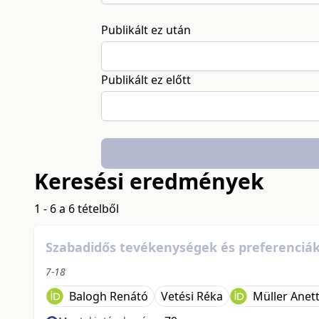
Publikált ez után
Publikált ez előtt
Keresési eredmények
1 - 6 a 6 tételből
Szabadidős tevékenységek és preferenciák
7-18
Balogh Renátó
Vetési Réka
Müller Anet