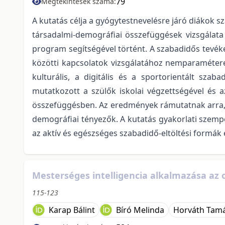
79
Megtekintések száma:
A kutatás célja a gyógytestnevelésre járó diákok 
társadalmi-demográfiai összefüggések vizsgálata 
program segítségével történt. A szabadidős tevék
közötti kapcsolatok vizsgálatához nemparaméteres
kulturális, a digitális és a sportorientált szab
mutatkozott a szülők iskolai végzettségével és a
összefüggésben. Az eredmények rámutatnak arra, h
demográfiai tényezők. A kutatás gyakorlati szemp
az aktív és egészséges szabadidő-eltöltési formák 
Mesterséges intelligencia alkalmazása az
115-123
Karap Bálint
Bíró Melinda
Horváth Tam