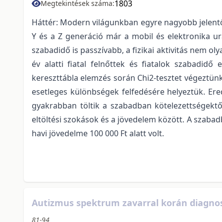
1803
Megtekintések száma:
Háttér: Modern világunkban egyre nagyobb jelentő
Y és a Z generáció már a mobil és elektronika ur
szabadidő is passzívabb, a fizikai aktivitás nem o
év alatti fiatal felnőttek és fiatalok szabadid
kereszttábla elemzés során Chi2-tesztet végeztünk
esetleges különbségek felfedésére helyeztük. Ere
gyakrabban töltik a szabadban kötelezettségektől
eltöltési szokások és a jövedelem között. A szabad
havi jövedelme 100 000 Ft alatt volt.
Autizmus spektrum zavarral korán diagnos
81-94