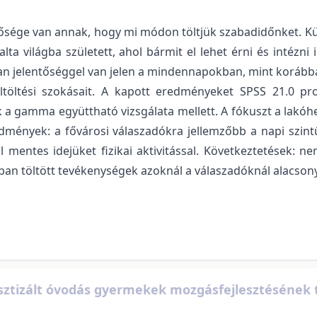
sége van annak, hogy mi módon töltjük szabadidőnket. Külö
alta világba született, ahol bármit el lehet érni és intéz
lyan jelentőséggel van jelen a mindennapokban, mint korább
ő eltöltési szokásait. A kapott eredményeket SPSS 21.0 p
 a gamma együttható vizsgálata mellett. A fókuszt a lakóhe
dmények: a fővárosi válaszadókra jellemzőbb a napi szint
 mentes idejüket fizikai aktivitással. Következtetések: 
ban töltött tevékenységek azoknál a válaszadóknál alacsony
ztizált óvodás gyermekek mozgásfejlesztésének t