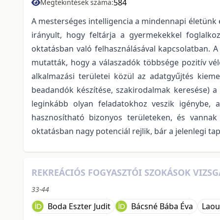
584
Megtekintések száma:
A mesterséges intelligencia a mindennapi életünk 
irányult, hogy feltárja a gyermekekkel foglalko
oktatásban való felhasználásával kapcsolatban. A
mutatták, hogy a válaszadók többsége pozitív vé
alkalmazási területei közül az adatgyűjtés kieme
beadandók készítése, szakirodalmak keresése) a 
leginkább olyan feladatokhoz veszik igénybe, 
hasznosítható bizonyos területeken, és vannak 
oktatásban nagy potenciál rejlik, bár a jelenlegi t
REKREÁCIÓS FOGYASZTÓI SZOKÁSOK VIZSG
33-44
Boda Eszter Judit
Bácsné Bába Éva
Laou