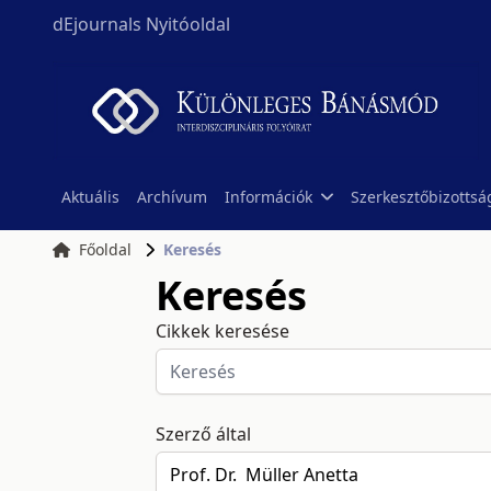
dEjournals Nyitóoldal
Aktuális
Archívum
Információk
Szerkesztőbizottsá
Főoldal
Keresés
Keresés
Cikkek keresése
Szerző által