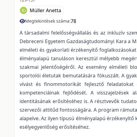
Müller Anetta
78
Megtekintések száma:
A társadalmi felelősségvállalás és az inkluzív s
Debreceni Egyetem Gazdaságtudományi Kara a Mag
elméleti és gyakorlati érzékenyítő foglalkozásoka
élményalapú tanuláson keresztül mélyebb megértés
szakmai jelentőségéről. Az esemény elméleti blok
sportolói életutak bemutatására fókuszált. A gya
vívást és finommotorikát fejlesztő feladatoka
kompetenciáinak fejlődését. A visszajelzések 
identitásának erősítéséhez is. A résztvevők tudat
szervezői attitűd fontosságára. A program rámuta
alapelve. Az ilyen típusú élményalapú érzékenyít
esélyegyenlőség erősítéséhez.