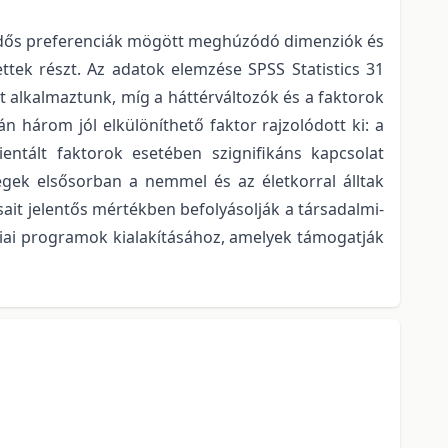
badidős preferenciák mögött meghúzódó dimenziók és
ttek részt. Az adatok elemzése SPSS Statistics 31
 alkalmaztunk, míg a háttérváltozók és a faktorok
 három jól elkülöníthető faktor rajzolódott ki: a
ientált faktorok esetében szignifikáns kapcsolat
ségek elsősorban a nemmel és az életkorral álltak
it jelentős mértékben befolyásolják a társadalmi-
giai programok kialakításához, amelyek támogatják