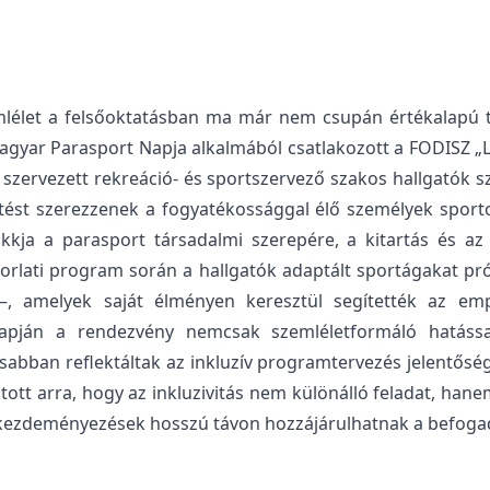
zemlélet a felsőoktatásban ma már nem csupán értékalapú 
yar Parasport Napja alkalmából csatlakozott a FODISZ 
t szervezett rekreáció- és sportszervező szakos hallgatók s
t szerezzenek a fogyatékossággal élő személyek sportolás
kja a parasport társadalmi szerepére, a kitartás és az e
korlati program során a hallgatók adaptált sportágakat pró
t –, amelyek saját élményen keresztül segítették az e
alapján a rendezvény nemcsak szemléletformáló hatáss
osabban reflektáltak az inkluzív programtervezés jelentősé
tott arra, hogy az inkluzivitás nem különálló feladat, ha
ő kezdeményezések hosszú távon hozzájárulhatnak a befoga