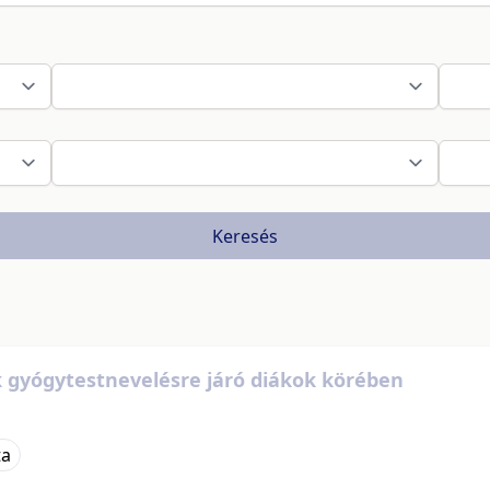
Keresés
 gyógytestnevelésre járó diákok körében
ta