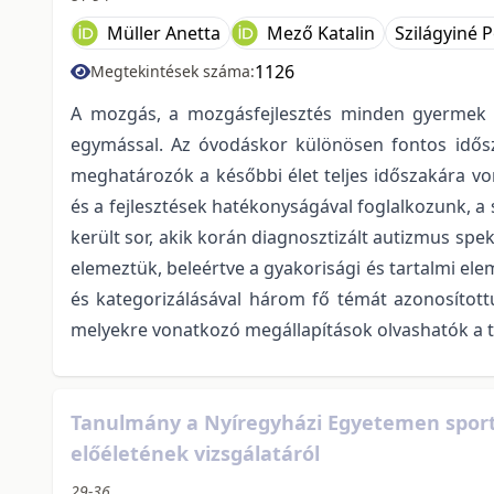
Müller Anetta
Mező Katalin
Szilágyiné P
1126
Megtekintések száma:
A mozgás, a mozgásfejlesztés minden gyermek es
egymással. Az óvodáskor különösen fontos idősz
meghatározók a későbbi élet teljes időszakára v
és a fejlesztések hatékonyságával foglalkozunk, a
került sor, akik korán diagnosztizált autizmus spe
elemeztük, beleértve a gyakorisági és tartalmi ele
és kategorizálásával három fő témát azonosítottuk
melyekre vonatkozó megállapítások olvashatók a
Tanulmány a Nyíregyházi Egyetemen sport
előéletének vizsgálatáról
29-36