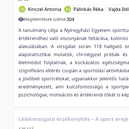
Kinczel Antonia
Pálinkás Réka
Vajda Ild
304
Megtekintések száma:
A tanulmány célja a Nyíregyházi Egyetem sporttu
értékrendhez való viszonyának feltárása, különös
alakulásában. A vizsgálat során 118 hallgató 
alapstatisztikai mutatók, chi-négyzet próbák é
életmódot folytatnak, a kockázatos egészségmag
szignifikáns eltérés csupán a sportolási aktivitás
a jövőbeli sportcélokat, ugyanakkor jelentős hatá
eredményezett, ami kulcsfontosságú a sportpe
pszichológiai, motivációs és értékrendi tőkét is k
Lélekmozgató érzékenyítés – A sport ereje 
129-137