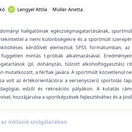
ikó
Lengyel Attila
Müller Anetta
dományi hallgatóinak egészségmagatartásának, sportmúlt
 tekintettel a nemi különbségekre és a sportmúlt szerepére
önkitöltéses kérdőívét elemeztük SPSS formátumban, az
s független mintás t-próbák alkalmazásával. Eredményei
atartások (pl. dohányzás, túlzott alkoholfogyasztás) r
ban mutatkozott, a férfiak javára. A sportmúlt közvetlenül n
sa volt az értékorientációra: a versenyszerű sportolás tap
dagógiai, edzői és rekreációs pályákon. A kutatás rám
épvisel, hozzájárulva a sportképzések fejlesztéséhez és a jö
az inklúzió szolgálatában