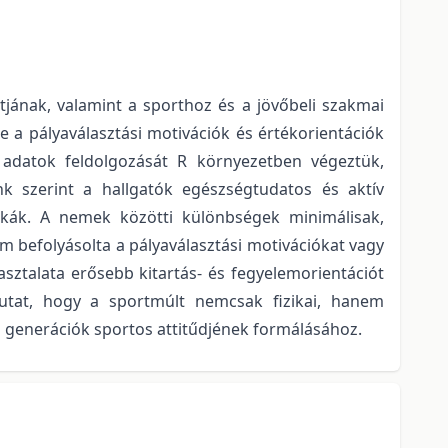
jának, valamint a sporthoz és a jövőbeli szakmai
 a pályaválasztási motivációk és értékorientációk
 adatok feldolgozását R környezetben végeztük,
nk szerint a hallgatók egészségtudatos és aktív
itkák. A nemek közötti különbségek minimálisak,
em befolyásolta a pályaválasztási motivációkat vagy
asztalata erősebb kitartás- és fegyelemorientációt
utat, hogy a sportmúlt nemcsak fizikai, hanem
vő generációk sportos attitűdjének formálásához.