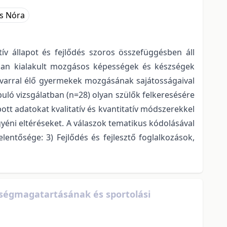
s Nóra
v állapot és fejlődés szoros összefüggésben áll
rban kialakult mozgásos képességek és készségek
avarral élő gyermekek mozgásának sajátosságaival
uló vizsgálatban (n=28) olyan szülők felkeresésére
ott adatokat kvalitatív és kvantitatív módszerekkel
gyéni eltéréseket. A válaszok tematikus kódolásával
lentősége: 3) Fejlődés és fejlesztő foglalkozások,
ségmagatartásának és sportolási