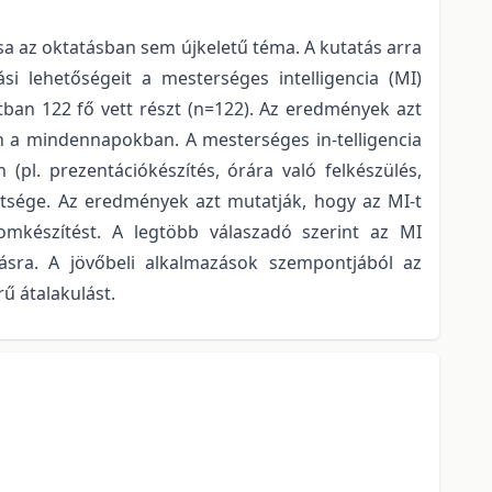
sa az oktatásban sem újkeletű téma. A kutatás arra
si lehetőségeit a mesterséges intelligencia (MI)
tban 122 fő vett részt (n=122). Az eredmények azt
n a mindennapokban. A mesterséges in-telligencia
(pl. prezentációkészítés, órára való felkészülés,
dtsége. Az eredmények azt mutatják, hogy az MI-t
omkészítést. A legtöbb válaszadó szerint az MI
lásra. A jövőbeli alkalmazások szempontjából az
rű átalakulást.