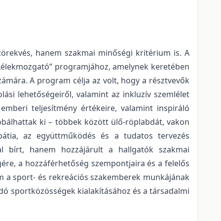
törekvés, hanem szakmai minőségi kritérium is. A
„Lélekmozgató” programjához, amelynek keretében
zámára. A program célja az volt, hogy a résztvevők
i lehetőségeiről, valamint az inkluzív szemlélet
mberi teljesítmény értékeire, valamint inspiráló
bálhattak ki – többek között ülő-röplabdát, vakon
mpátia, az együttműködés és a tudatos tervezés
al bírt, hanem hozzájárult a hallgatók szakmai
gére, a hozzáférhetőség szempontjaira és a felelős
nem a sport- és rekreációs szakemberek munkájának
dó sportközösségek kialakításához és a társadalmi