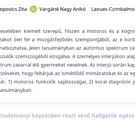
opovics Zita
Vargáné Nagy Anikó
Laoues-Czimbalmo
etében kiemelt szerepű, hiszen a motoros és a kognití
akot ölel fel a mozgásfejlődés szempontjából, az e ko
onatkoztatva. Jelen tanulmányban az autizmus spektrum z
 szülők szemszögéből vizsgálva. A személyes interjúkon alap
ktrum zavarral élő gyermeket nevelnek. Az interjú során kap
mzéseket, hogy feltárjuk az ismétlődő mintázatokat és az e
: 1) motoros funkciók sajátosságai, 2) korai diagnózis je
 tanulmányban.
tudományi képzésben részt vevő hallgatók egész