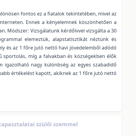
nösen fontos ez a fiatalok tekintetében, mivel az
ni interneten. Ennek a kényelemnek köszönhetően a
an. Módszer: Vizsgálatunk kérdőívvel vizsgálta a 30
rogrammal elemeztük, alapstatisztikát néztünk és
ly és az 1 főre jutó nettó havi jövedelemből adódó
ű sportolás, míg a falvakban és községekben élők
nem igazolható nagy különbség az egyes szabadidő
abb értékelést kapott, akiknek az 1 főre jutó nettó
apasztalatai szülői szemmel