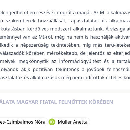
elengedhetetlen részévé integrálta magát. Az MI alkalmazá
zó szakemberek hozzáállását, tapasztalatait és alkalmazá
 kutatásban kérdőíves módszert alkalmaztunk. A vizs-gála
leménnyel van az MI-ről, még ha nem is használják aktíva
lkedik a népszerűség tekintetében, míg más terü-leteken 
válaszadók körében mérsékeltebb, de jelentős az elterje
amelyek megkönnyítik az információgyűjtést és a tartal
olyanok akik pozitívan tekintenek a jövőbeli felhaszná
apasztalatok és alkalmazások még nem indítottak el teljes kö
ÁLATA MAGYAR FIATAL FELNŐTTEK KÖRÉBEN
es-Czimbalmos Nóra
Müller Anetta