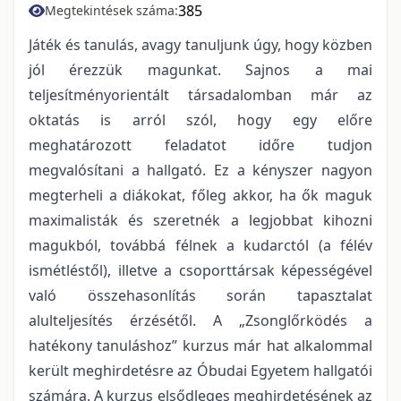
385
Megtekintések száma:
Játék és tanulás, avagy tanuljunk úgy, hogy közben
jól érezzük magunkat. Sajnos a mai
teljesítményorientált társadalomban már az
oktatás is arról szól, hogy egy előre
meghatározott feladatot időre tudjon
megvalósítani a hallgató. Ez a kényszer nagyon
megterheli a diákokat, főleg akkor, ha ők maguk
maximalisták és szeretnék a legjobbat kihozni
magukból, továbbá félnek a kudarctól (a félév
ismétléstől), illetve a csoporttársak képességével
való összehasonlítás során tapasztalat
alulteljesítés érzésétől. A „Zsonglőrködés a
hatékony tanuláshoz” kurzus már hat alkalommal
került meghirdetésre az Óbudai Egyetem hallgatói
számára. A kurzus elsődleges meghirdetésének az