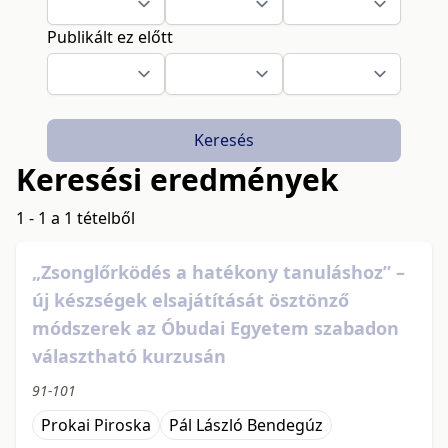
Publikált ez előtt
Keresés
Keresési eredmények
1 - 1 a 1 tételből
„Zsonglőrködés a hatékony tanuláshoz” –
új készségek elsajátítását ösztönző
módszerek az Óbudai Egyetem szabadon
választható kurzusán
91-101
Prokai Piroska
Pál László Bendegúz