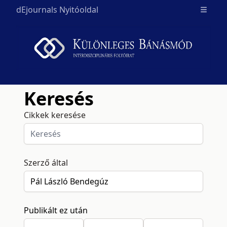
dEjournals Nyitóoldal
Open m
Keresés
Cikkek keresése
Szerző által
Publikált ez után