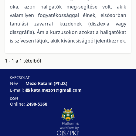
oka, azon hallgatók meg-segítése volt, akik
valamilyen fogyatékossággal élnek, elsősorban
tanulási zavarral küzdenek (diszlexia vagy
diszgráfia). Ám a kurzusokon azokat a hallgatókat
is szívesen látjuk, akik kíváncsiságból jelentkeznek.
1 - 1 a 1 tételből
KAPCSOLAT
Név
Mező Katalin (Ph.D.)
E-mail:
kata.mezo1@gmail.com
ISSN
Online:
2498-5368