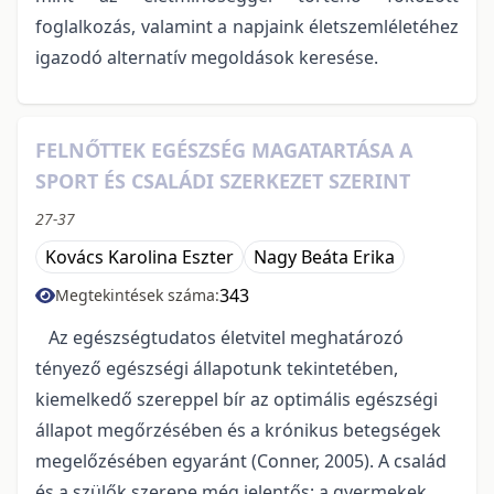
foglalkozás, valamint a napjaink életszemléletéhez
igazodó alternatív megoldások keresése.
FELNŐTTEK EGÉSZSÉG MAGATARTÁSA A
SPORT ÉS CSALÁDI SZERKEZET SZERINT
27-37
Kovács Karolina Eszter
Nagy Beáta Erika
343
Megtekintések száma:
Az egészségtudatos életvitel meghatározó
tényező egészségi állapotunk tekintetében,
kiemelkedő szereppel bír az optimális egészségi
állapot megőrzésében és a krónikus betegségek
megelőzésében egyaránt (Conner, 2005). A család
és a szülők szerepe még jelentős; a gyermekek