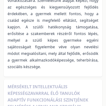
vonatkozásaira. Szemléletünk alapját képezi, hogy
az egészséges és kiegyensúlyozott fejlődés
érdekében, a gyermek mellett fontos, hogy a
család egésze is megfelelő ellátást, segítséget
kapjon. A szülői hatékonyság támogatása,
erősítése a szakemberek részéről fontos lépés,
mellyel a szülő képes gyermeke egyéni
sajátosságait figyelembe véve olyan nevelési
módot megvalósítani, mely által fejlődik, erősödik
a gyermek alkalmazkodóképessége, teherbírása,
szociális készsége.
MÉRSÉKELT INTELLEKTUÁLIS
KÉPESSÉGZAVARRAL ÉLŐ TANULÓK
ADAPTÍV FUNKCIONÁLÁSI SZINTJÉNEK