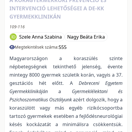
INTERVENCIÓ LEHETŐSÉGEI A DE-KK
GYERMEKKLINIKÁN
109-116
Szele Anna Szabina
Nagy Beáta Erika
555
Megtekintések száma:
Magyarországon a koraszülés szinte
népbetegségnek tekinthető jelenség, évente
mintegy 8000 gyermek születik korán, vagyis a 37.
gesztációs hét előtt. A
Debreceni Egyetem
Gyermekklinikáján
a
Gyermeklélektani és
Pszichoszomatikus Osztályunk
azért dolgozik, hogy a
koraszülött vagy más egyéb rizikócsoportba
tartozó gyermekek esetében a fejlődésneurológiai
késés kockázatát a minimálisra csökkentsük.