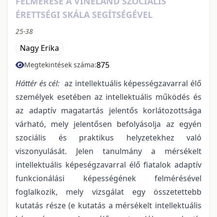
FELMÉRÉSE A VINELAND SZOCIÁLIS
ÉRETTSÉGI SKÁLA SEGÍTSÉGÉVEL
25-38
Nagy Erika
875
Megtekintések száma:
Háttér és cél:
az intellektuális képességzavarral élő
személyek esetében az intellektuális működés és
az adaptív magatartás jelentős korlátozottsága
várható, mely jelentősen befolyásolja az egyén
szociális és praktikus helyzetekhez való
viszonyulását. Jelen tanulmány a mérsékelt
intellektuális képeségzavarral élő fiatalok adaptív
funkcionálási képességének felmérésével
foglalkozik, mely vizsgálat egy összetettebb
kutatás része (e kutatás a mérsékelt intellektuális