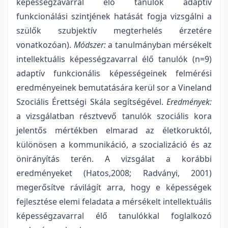
képességzavarral élő tanulók adaptív
funkcionálási szintjének hatását fogja vizsgálni a
szülők szubjektív megterhelés érzetére
vonatkozóan).
Módszer:
a tanulmányban mérsékelt
intellektuális képességzavarral élő tanulók (n=9)
adaptív funkcionális képességeinek felmérési
eredményeinek bemutatására kerül sor a Vineland
Szociális Érettségi Skála segítségével.
Eredmények:
a vizsgálatban résztvevő tanulók szociális kora
jelentős mértékben elmarad az életkoruktól,
különösen a kommunikáció, a szocializáció és az
önirányítás terén. A vizsgálat a korábbi
eredményeket (Hatos,2008; Radványi, 2001)
megerősítve rávilágít arra, hogy e képességek
fejlesztése elemi feladata a mérsékelt intellektuális
képességzavarral élő tanulókkal foglalkozó