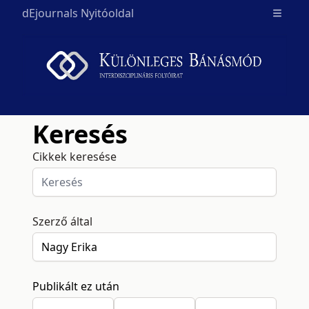
dEjournals Nyitóoldal
Open m
Keresés
Cikkek keresése
Szerző által
Publikált ez után