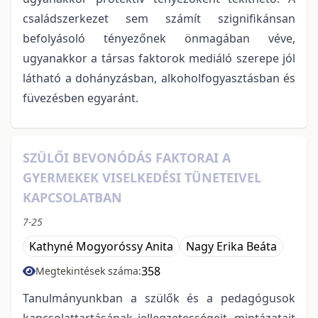
családszerkezet sem számít szignifikánsan
befolyásoló tényezőnek önmagában véve,
ugyanakkor a társas faktorok mediáló szerepe jól
látható a dohányzásban, alkoholfogyasztásban és
füvezésben egyaránt.
SZÜLŐI BEVONÓDÁS FAKTORAI A
GYERMEKEK VISELKEDÉSI TÜNETEIVEL
KAPCSOLATBAN
7-25
Kathyné Mogyoróssy Anita
Nagy Erika Beáta
358
Megtekintések száma:
Tanulmányunkban a szülők és a pedagógusok
kapcsolattartásának jellegzetességeit, mintázatait