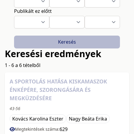
Publikált ez előtt
Keresés
Keresési eredmények
1 - 6 a 6 tételből
A SPORTOLÁS HATÁSA KISKAMASZOK
ÉNKÉPÉRE, SZORONGÁSÁRA ÉS
MEGKÜZDÉSÉRE
43-56
Kovács Karolina Eszter
Nagy Beáta Erika
629
Megtekintések száma: