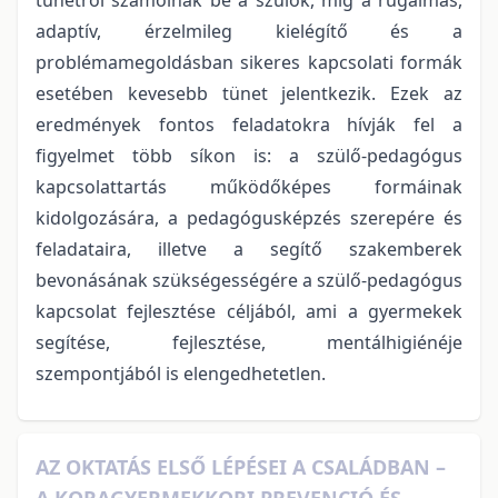
adaptív, érzelmileg kielégítő és a
problémamegoldásban sikeres kapcsolati formák
esetében kevesebb tünet jelentkezik. Ezek az
eredmények fontos feladatokra hívják fel a
figyelmet több síkon is: a szülő-pedagógus
kapcsolattartás működőképes formáinak
kidolgozására, a pedagógusképzés szerepére és
feladataira, illetve a segítő szakemberek
bevonásának szükségességére a szülő-pedagógus
kapcsolat fejlesztése céljából, ami a gyermekek
segítése, fejlesztése, mentálhigiénéje
szempontjából is elengedhetetlen.
AZ OKTATÁS ELSŐ LÉPÉSEI A CSALÁDBAN –
A KORAGYERMEKKORI PREVENCIÓ ÉS