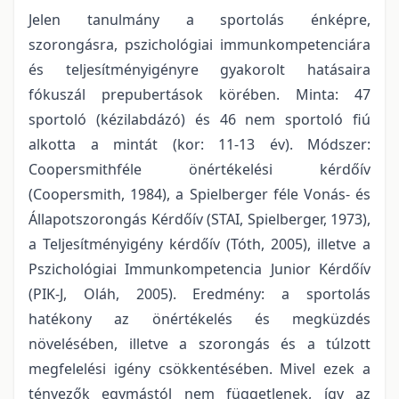
Jelen tanulmány a sportolás énképre,
szorongásra, pszichológiai immunkompetenciára
és teljesítményigényre gyakorolt hatásaira
fókuszál prepubertások körében. Minta: 47
sportoló (kézilabdázó) és 46 nem sportoló fiú
alkotta a mintát (kor: 11-13 év). Módszer:
Coopersmithféle önértékelési kérdőív
(Coopersmith, 1984), a Spielberger féle Vonás- és
Állapotszorongás Kérdőív (STAI, Spielberger, 1973),
a Teljesítményigény kérdőív (Tóth, 2005), illetve a
Pszichológiai Immunkompetencia Junior Kérdőív
(PIK-J, Oláh, 2005). Eredmény: a sportolás
hatékony az önértékelés és megküzdés
növelésében, illetve a szorongás és a túlzott
megfelelési igény csökkentésében. Mivel ezek a
tényezők egymástól nem függetlenek, így az