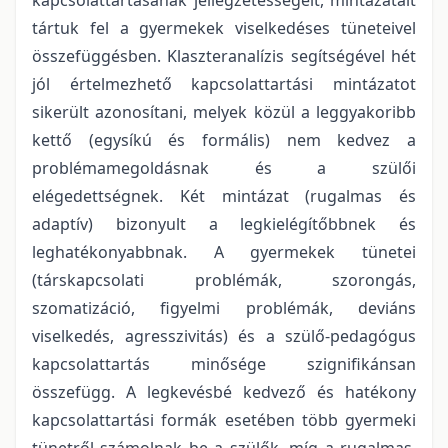
tártuk fel a gyermekek viselkedéses tüneteivel
összefüggésben. Klaszteranalízis segítségével hét
jól értelmezhető kapcsolattartási mintázatot
sikerült azonosítani, melyek közül a leggyakoribb
kettő (egysíkú és formális) nem kedvez a
problémamegoldásnak és a szülői
elégedettségnek. Két mintázat (rugalmas és
adaptív) bizonyult a legkielégítőbbnek és
leghatékonyabbnak. A gyermekek tünetei
(társkapcsolati problémák, szorongás,
szomatizáció, figyelmi problémák, deviáns
viselkedés, agresszivitás) és a szülő-pedagógus
kapcsolattartás minősége szignifikánsan
összefügg. A legkevésbé kedvező és hatékony
kapcsolattartási formák esetében több gyermeki
tünetről számolnak be a szülők, míg a rugalmas,