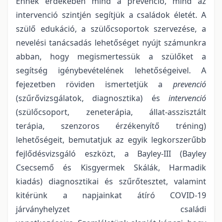
Ennek érdekében mind a prevenció, mind az
intervenció szintjén segítjük a családok életét. A
szülő edukáció, a szülőcsoportok szervezése, a
nevelési tanácsadás lehetőséget nyújt számunkra
abban, hogy megismertessük a szülőket a
segítség igénybevételének lehetőségeivel. A
fejezetben röviden ismertetjük a
prevenció
(szűrővizsgálatok, diagnosztika) és
intervenció
(szülőcsoport, zeneterápia, állat-asszisztált
terápia, szenzoros érzékenyítő tréning)
lehetőségeit, bemutatjuk az egyik legkorszerűbb
fejlődésvizsgáló eszközt, a Bayley-III (Bayley
Csecsemő és Kisgyermek Skálák, Harmadik
kiadás) diagnosztikai és szűrőtesztet, valamint
kitérünk a napjainkat átíró COVID-19
járványhelyzet családi