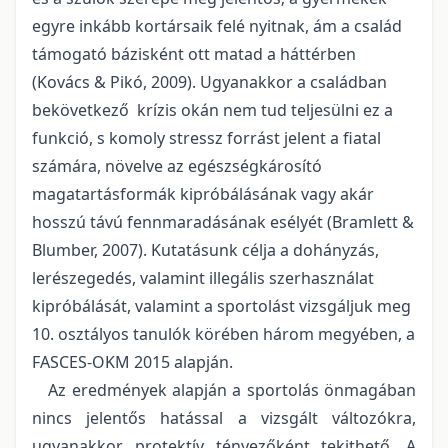
egyre inkább kortársaik felé nyitnak, ám a család
támogató bázisként ott matad a háttérben
(Kovács & Pikó, 2009). Ugyanakkor a családban
bekövetkező krízis okán nem tud teljesülni ez a
funkció, s komoly stressz forrást jelent a fiatal
számára, növelve az egészségkárosító
magatartásformák kipróbálásának vagy akár
hosszú távú fennmaradásának esélyét (Bramlett &
Blumber, 2007). Kutatásunk célja a dohányzás,
lerészegedés, valamint illegális szerhasználat
kipróbálását, valamint a sportolást vizsgáljuk meg
10. osztályos tanulók körében három megyében, a
FASCES-OKM 2015 alapján.
Az eredmények alapján a sportolás önmagában
nincs jelentős hatással a vizsgált változókra,
ugyanakkor protektív tényezőként tekithető. A