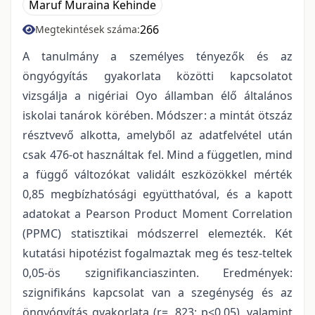
Maruf Muraina Kehinde
266
Megtekintések száma:
A tanulmány a személyes tényezők és az
öngyógyítás gyakorlata közötti kapcsolatot
vizsgálja a nigériai Oyo államban élő általános
iskolai tanárok körében. Módszer: a mintát ötszáz
résztvevő alkotta, amelyből az adatfelvétel után
csak 476-ot használtak fel. Mind a független, mind
a függő változókat validált eszközökkel mérték
0,85 megbízhatósági együtthatóval, és a kapott
adatokat a Pearson Product Moment Correlation
(PPMC) statisztikai módszerrel elemezték. Két
kutatási hipotézist fogalmaztak meg és tesz-teltek
0,05-ös szignifikanciaszinten. Eredmények:
szignifikáns kapcsolat van a szegénység és az
öngyógyítás gyakorlata (r= .823; p<0,05), valamint