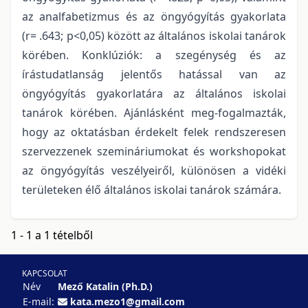
az analfabetizmus és az öngyógyítás gyakorlata
(r= .643; p<0,05) között az általános iskolai tanárok
körében. Konklúziók: a szegénység és az
írástudatlanság jelentős hatással van az
öngyógyítás gyakorlatára az általános iskolai
tanárok körében. Ajánlásként meg-fogalmazták,
hogy az oktatásban érdekelt felek rendszeresen
szervezzenek szemináriumokat és workshopokat
az öngyógyítás veszélyeiről, különösen a vidéki
területeken élő általános iskolai tanárok számára.
1 - 1 a 1 tételből
KAPCSOLAT
Név
Mező Katalin (Ph.D.)
E-mail:
kata.mezo1@gmail.com