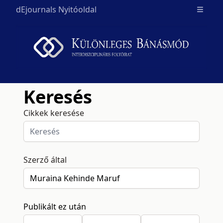
dEjournals Nyitóoldal
Open m
Keresés
Cikkek keresése
Szerző által
Publikált ez után