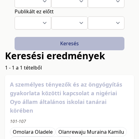
Publikált ez előtt
Keresés
Keresési eredmények
1 - 1 a 1 tételből
A személyes tényezők és az öngyógyítás
gyakorlata közötti kapcsolat a nigériai
Oyo állam általános iskolai tanárai
körében
101-107
Omolara Oladele
Olanrewaju Muraina Kamilu