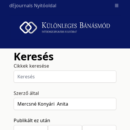
dEjournals Nyitóoldal
Open m
Keresés
Cikkek keresése
Szerző által
Publikált ez után