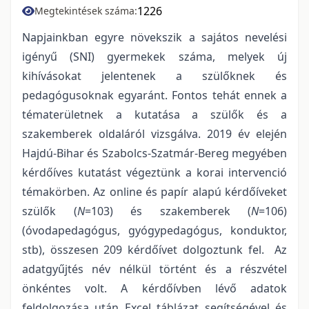
1226
Megtekintések száma:
Napjainkban egyre növekszik a sajátos nevelési
igényű (SNI) gyermekek száma, melyek új
kihívásokat jelentenek a szülőknek és
pedagógusoknak egyaránt. Fontos tehát ennek a
tématerületnek a kutatása a szülők és a
szakemberek oldaláról vizsgálva. 2019 év elején
Hajdú-Bihar és Szabolcs-Szatmár-Bereg megyében
kérdőíves kutatást végeztünk a korai intervenció
témakörben. Az online és papír alapú kérdőíveket
szülők (
N
=103) és szakemberek (
N
=106)
(óvodapedagógus, gyógypedagógus, konduktor,
stb), összesen 209 kérdőívet dolgoztunk fel. Az
adatgyűjtés név nélkül történt és a részvétel
önkéntes volt. A kérdőívben lévő adatok
feldolgozása után Excel táblázat segítségével és