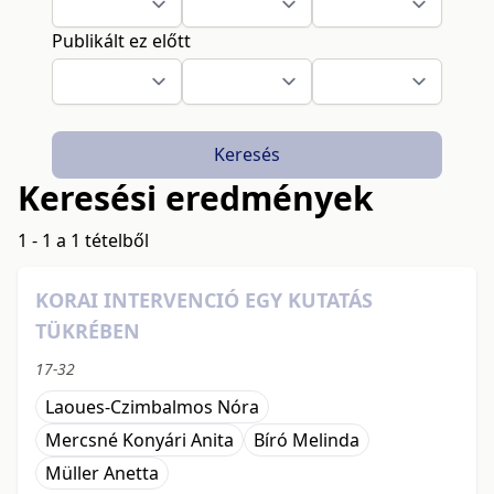
Publikált ez előtt
Keresés
Keresési eredmények
1 - 1 a 1 tételből
KORAI INTERVENCIÓ EGY KUTATÁS
TÜKRÉBEN
17-32
Laoues-Czimbalmos Nóra
Mercsné Konyári Anita
Bíró Melinda
Müller Anetta