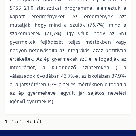
SPSS 21.0 statisztikai programmal elemeztük a
kapott eredményeket. Az eredmények azt
mutatják, hogy mind a szülők (76,7%), mind a
szakemberek (71,7%) úgy vélik, hogy az SNI
gyermekek fejlődését teljes mértékben vagy
nagyon befolyásolta az integrálás, azaz pozitívan
értékelték. Az ép gyermekek szülei elfogadják az
integrációt, a különböző színtereken ( a
válaszadók óvodában 43,7%-a, az iskolában 37,9%-
a, a játszótéren 67%-a teljes mértékben elfogadja
az ép gyermekével együtt jár sajátos nevelési
igényű gyermek is).
1 - 1 a 1 tételből