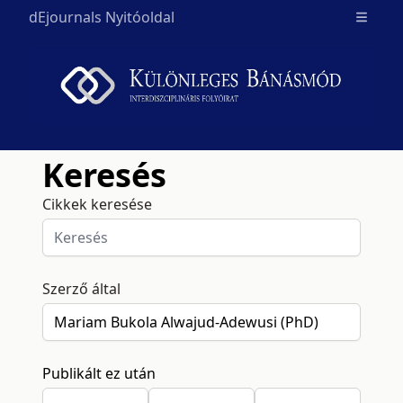
dEjournals Nyitóoldal
Open m
Keresés
Cikkek keresése
Szerző által
Publikált ez után