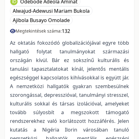
Odebode Adeola Aminat
Alwajud-Adewusi Mariam Bukola
Ajibola Busayo Omolade
132
Megtekintések száma:
Az oktatás fokozódó globalizációjával egyre több
hallgató folytat tanulmányokat származási
országán kívül. Bár ez sokszínű kulturális és
tanulási tapasztalatokat kínál, jelentős mentális
egészséggel kapcsolatos kihívásokkal is együtt jár.
A nemzetközi hallgatók gyakran szembesülnek
szorongással, depresszióval, tanulmányi stresszel,
kulturális sokkal és társas izolációval, amelyeket
tovább súlyosbít a megszokott támogató
rendszerekhez való korlátozott hozzáférés. Jelen
kutatás a Nigéria Ilorin városában tanuló
nemzetközi hallgatók mentális egészségi