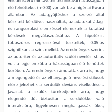
véletlenszerű mintavételi technikával házasságban
élő felnőtteket (n=300) vontak be a nigériai Kwara
államban. Az adatgyűjtéshez a szerző által
készített kérdőívet használtak, az adatokat átlag-
és rangsorolási elemzéssel elemezték a kutatási
kérdések megválaszolásához. A hipotézist
többszörös regresszióval tesztelték, 0,05-ös
szignifikancia szint mellett. Az eredmények szerint
az autoriter és az autoritatív szülői nevelési stílus
volt a legjellemzőbb a házasságban élő felnőttek
körében. Az eredmények rámutattak arra is, hogy
a megengedő és az elhanyagoló nevelési stílusok
előre jelezhetik a serdülők deviáns viselkedéseit.
Javaslat: a szülők törekedjenek arra, hogy
elegendő időt biztosítani a serdülőkkel való
interakcióra, figyelmesen meghallgassák őket,