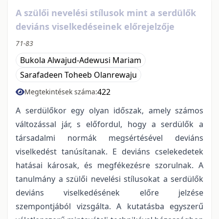
A szülői nevelési stílusok mint a serdülők
deviáns viselkedéseinek előrejelzője
71-83
Bukola Alwajud-Adewusi Mariam
Sarafadeen Toheeb Olanrewaju
422
Megtekintések száma:
A serdülőkor egy olyan időszak, amely számos
változással jár, s előfordul, hogy a serdülők a
társadalmi normák megsértésével deviáns
viselkedést tanúsítanak. E deviáns cselekedetek
hatásai károsak, és megfékezésre szorulnak. A
tanulmány a szülői nevelési stílusokat a serdülők
deviáns viselkedésének előre jelzése
szempontjából vizsgálta. A kutatásba egyszerű