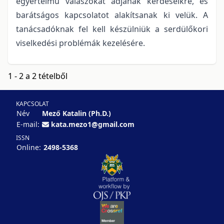
egyértelmű válaszokat adjanak kérdéseikre, és
barátságos kapcsolatot alakítsanak ki velük. A
tanácsadóknak fel kell készülniük a serdülőkori
viselkedési problémák kezelésére.
1 - 2 a 2 tételből
KAPCSOLAT
Név
Mező Katalin (Ph.D.)
E-mail:
kata.mezo1@gmail.com
ISSN
Online:
2498-5368