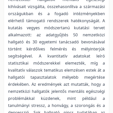
kihívásait vizsgálta, összehasonlítva a származási
országukban és a fogadó intézményekben
elérhető támogató rendszerek hatékonyságát. A
kutatás vegyes módszertanú kutatási tervet
alkalmazott: az adatgyűjtés 50 nemzetközi
hallgató és 30 egyetemi tanácsadó bevonásával
történt kérdőíves felmérés és mélyinterjúk
segítségével. A kvantitatív adatokat leíró
statisztikai módszerekkel elemezték, míg a
kvalitatív válaszok tematikus elemzésen estek át a
hallgatói tapasztalatok mélyebb megértése
érdekében. Az eredmények azt mutatták, hogy a
nemzetközi hallgatók jelentős mentális egészségi
problémákkal küzdenek, mint például a
tanulmányi stressz, a honvágy, a szorongás és a
depresszió. Sok hallgató nincs tudatában az