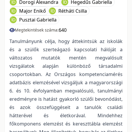
Dorogi Alexandra
Hegedűs Gabriella
Major Enikő
Rétháti Csilla
Pusztai Gabriella
640
Megtekintések száma:
Tanulmányunk célja, hogy áttekintsük az iskolák
és a szülők szerteágazó kapcsolati hálóját a
változatos mutatók mentén megvalósult
vizsgálatok alapján különböző társadalmi
csoportokban. Az Országos kompetenciamérés
adatbázis elemzésével vizsgáljuk a magyarországi
6. és 10. évfolyamban megvalósuló, tanulmányi
eredményre is hatást gyakorló szülői bevonódást,
és azok összefüggéseit a tanulók családi
hátterével és életkorával. Mindehhez
főkomponens elemzést és kereszttábla elemzést
használtunk. Meg-állapítottuk, hogy bár az életkor