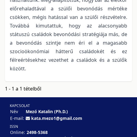
előrehaladtával a szülői bevonódás mértéke
csökken, mégis hatással van a szülői részvételre.
Továbbá kimutattuk, hogy az alacsonyabb
státuszú családok bevonódási stratégiája más, de
a bevonódás szintje nem éri el a magasabb
szocioökonómiai hátterű családokét és ez
félreértésekhez vezethet a családok és a szülők
között.
1 - 1 a 1 tételből
KAPCSOLAT
Név
Mező Katalin (Ph.D.)
E-mail:
kata.mezo1@gmail.com
ISSN
Online:
2498-5368