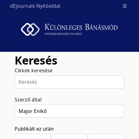
dEjournals Nyitóoldal
Open m
Keresés
Cikkek keresése
Szerző által
Publikált ez után