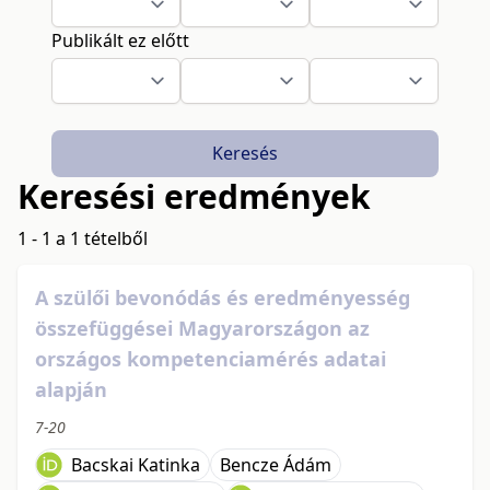
Publikált ez előtt
Keresés
Keresési eredmények
1 - 1 a 1 tételből
A szülői bevonódás és eredményesség
összefüggései Magyarországon az
országos kompetenciamérés adatai
alapján
7-20
Bacskai Katinka
Bencze Ádám