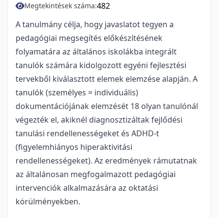
482
Megtekintések száma:
A tanulmány célja, hogy javaslatot tegyen a
pedagógiai megsegítés előkészítésének
folyamatára az általános iskolákba integrált
tanulók számára kidolgozott egyéni fejlesztési
tervekből kiválasztott elemek elemzése alapján. A
tanulók (személyes = individuális)
dokumentációjának elemzését 18 olyan tanulónál
végezték el, akiknél diagnosztizáltak fejlődési
tanulási rendellenességeket és ADHD-t
(figyelemhiányos hiperaktivitási
rendellenességeket). Az eredmények rámutatnak
az általánosan megfogalmazott pedagógiai
intervenciók alkalmazására az oktatási
körülményekben.