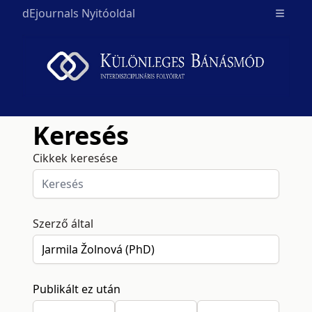
dEjournals Nyitóoldal
Open m
Keresés
Cikkek keresése
Szerző által
Publikált ez után