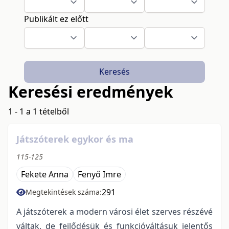
Publikált ez előtt
Keresés
Keresési eredmények
1 - 1 a 1 tételből
Játszóterek egykor és ma
115-125
Fekete Anna
Fenyő Imre
291
Megtekintések száma:
A játszóterek a modern városi élet szerves részévé
váltak, de fejlődésük és funkcióváltásuk jelentős