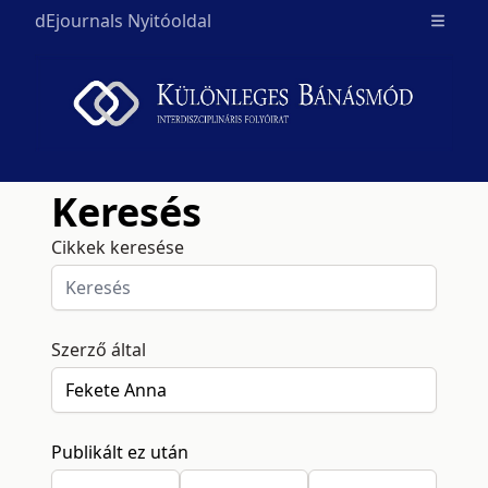
dEjournals Nyitóoldal
Open m
Keresés
Cikkek keresése
Szerző által
Publikált ez után