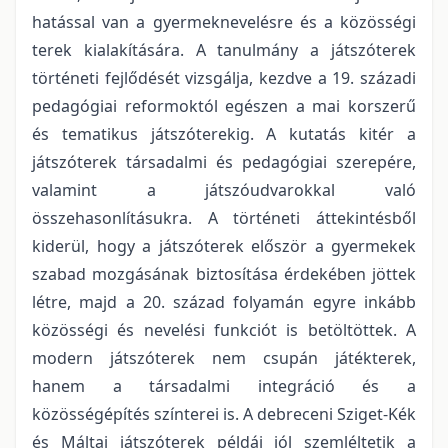
hatással van a gyermeknevelésre és a közösségi
terek kialakítására. A tanulmány a játszóterek
történeti fejlődését vizsgálja, kezdve a 19. századi
pedagógiai reformoktól egészen a mai korszerű
és tematikus játszóterekig. A kutatás kitér a
játszóterek társadalmi és pedagógiai szerepére,
valamint a játszóudvarokkal való
összehasonlításukra. A történeti áttekintésből
kiderül, hogy a játszóterek először a gyermekek
szabad mozgásának biztosítása érdekében jöttek
létre, majd a 20. század folyamán egyre inkább
közösségi és nevelési funkciót is betöltöttek. A
modern játszóterek nem csupán játékterek,
hanem a társadalmi integráció és a
közösségépítés színterei is. A debreceni Sziget-Kék
és Máltai játszóterek példái jól szemléltetik a