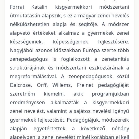
Forrai Katalin kisgyermekkori módszertani
útmutatásán alapszik, s ez a magyar zenei nevelés
nélkülözhetetlen alapja és segítője. A módszer
alapvető értékeket alkalmaz a gyermekek zenei
készségeinek, képességeinek fejlesztésére.
Nagyjából azonos időszakban Európa szerte több
zenepedagógus is foglalkozott a zenetanítás
struktúrájának és módszertani eszköztárának a
megreformálásával. A zenepedagógusok közül
Dalcrose, Orff, Willems, Freinet pedagógiáját
szeretném kiemelni, akik programjukban
eredményesen alkalmazták a kisgyermekkori
zenei nevelést, valamint a sajátos nevelési igényű
gyermekek fejlesztését. Pedagógiájuk, módszereik
alapján egyetértettek a következő néhány
alapelvben: a zenei nevelést minél korábban el kell