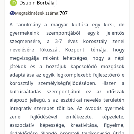
Dsupin Borbála
707
Megtekintések száma:
A tanulmány a magyar kultúra egy kicsi, de
gyermekeink szempontjából egyik jelentős
szegmensére, a 3-7 éves korosztály zenei
nevelésére fókuszál. Központi témája, hogy
megvizsgálja miként lehetséges, hogy a népi
játékok és a hozzájuk kapcsolódó mozgások
adaptálása az egyik legkomplexebb fejlesztőerő e
korosztály személyiségfejlődésében. Hiszen a
kultúraátadás szempontjából ez az időszak
alapozó jellegű, s az esztétikai nevelés területén
integratív szerepet tölt be. Az óvodás gyermek
zenei fejlődésével emlékezete, képzelete,
asszociatív képessége, kreativitása, figyelme,
érdeklődése állandó örömteli tevékenység útján