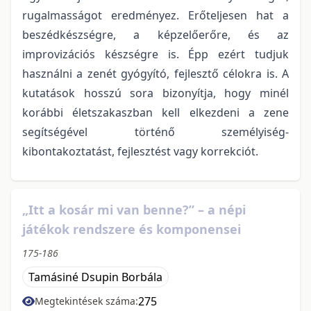
rugalmasságot eredményez. Erőteljesen hat a
beszédkészségre, a képzelőerőre, és az
improvizációs készségre is. Épp ezért tudjuk
használni a zenét gyógyító, fejlesztő célokra is. A
kutatások hosszú sora bizonyítja, hogy minél
korábbi életszakaszban kell elkezdeni a zene
segítségével történő személyiség-
kibontakoztatást, fejlesztést vagy korrekciót.
„Itt a kosár mi van benne?” – a népi
játékok rendszere és komponensei
175-186
Tamásiné Dsupin Borbála
275
Megtekintések száma: