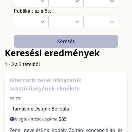
Publikált ez előtt
Keresés
Keresési eredmények
1 - 3 a 3 tételből
Alternatív zenei irányzatok
sokszínűségének elmélete
67-75
Tamásiné Dsupin Borbála
589
Megtekintések száma:
Zenei nevelésünk Kodály Zoltán koncepcióján és