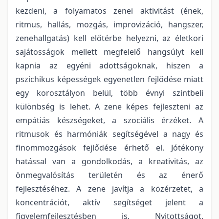
kezdeni, a folyamatos zenei aktivitást (ének,
ritmus, hallás, mozgás, improvizáció, hangszer,
zenehallgatás) kell előtérbe helyezni, az életkori
sajátosságok mellett megfelelő hangsúlyt kell
kapnia az egyéni adottságoknak, hiszen a
pszichikus képességek egyenetlen fejlődése miatt
egy korosztályon belül, több évnyi szintbeli
különbség is lehet. A zene képes fejleszteni az
empátiás készségeket, a szociális érzéket. A
ritmusok és harmóniák segítségével a nagy és
finommozgások fejlődése érhető el. Jótékony
hatással van a gondolkodás, a kreativitás, az
önmegvalósítás területén és az énerő
fejlesztéséhez. A zene javítja a közérzetet, a
koncentrációt, aktív segítséget jelent a
figyelemfejlesztésben is. Nyitottságot,