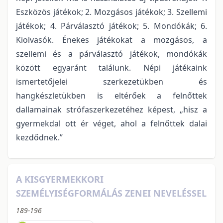
Eszközös játékok; 2. Mozgásos játékok; 3. Szellemi
játékok; 4. Párválasztó játékok; 5. Mondókák; 6.
Kiolvasók. Énekes játékokat a mozgásos, a
szellemi és a párválasztó játékok, mondókák
között egyaránt találunk. Népi játékaink
ismertetőjelei szerkezetükben és
hangkészletükben is eltérőek a felnőttek
dallamainak strófaszerkezetéhez képest, „hisz a
gyermekdal ott ér véget, ahol a felnőttek dalai
kezdődnek.”
A KISGYERMEKKORI
SZEMÉLYISÉGFORMÁLÁS ZENEI NEVELÉSSEL
189-196