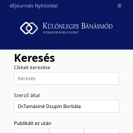
dEjournals Nyitóoldal
Open m
Keresés
Cikkek keresése
Szerző által
Publikált ez után