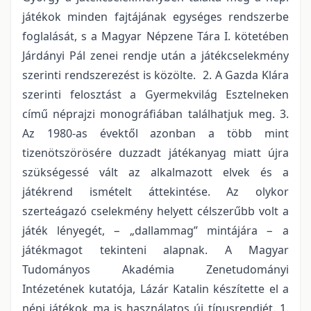
játékok minden fajtájának egységes rendszerbe
foglalását, s a Magyar Népzene Tára I. kötetében
Járdányi Pál zenei rendje után a játékcselekmény
szerinti rendszerezést is közölte. 2. A Gazda Klára
szerinti felosztást a Gyermekvilág Esztelneken
című néprajzi monográfiában találhatjuk meg. 3.
Az 1980-as évektől azonban a több mint
tizenötszörösére duzzadt játékanyag miatt újra
szükségessé vált az alkalmazott elvek és a
játékrend ismételt áttekintése. Az olykor
szerteágazó cselekmény helyett célszerűbb volt a
játék lényegét, − „dallammag” mintájára − a
játékmagot tekinteni alapnak. A Magyar
Tudományos Akadémia Zenetudományi
Intézetének kutatója, Lázár Katalin készítette el a
népi játékok ma is használatos új típusrendjét. 1.