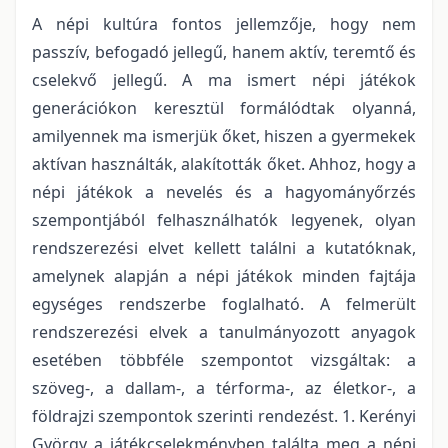
A népi kultúra fontos jellemzője, hogy nem
passzív, befogadó jellegű, hanem aktív, teremtő és
cselekvő jellegű. A ma ismert népi játékok
generációkon keresztül formálódtak olyanná,
amilyennek ma ismerjük őket, hiszen a gyermekek
aktívan használták, alakították őket. Ahhoz, hogy a
népi játékok a nevelés és a hagyományőrzés
szempontjából felhasználhatók legyenek, olyan
rendszerezési elvet kellett találni a kutatóknak,
amelynek alapján a népi játékok minden fajtája
egységes rendszerbe foglalható. A felmerült
rendszerezési elvek a tanulmányozott anyagok
esetében többféle szempontot vizsgáltak: a
szöveg-, a dallam-, a térforma-, az életkor-, a
földrajzi szempontok szerinti rendezést. 1. Kerényi
György a játékcselekményben találta meg a népi