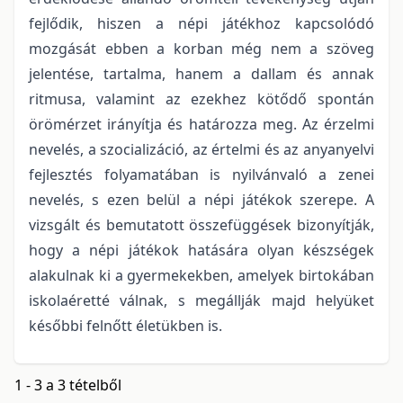
fejlődik, hiszen a népi játékhoz kapcsolódó
mozgását ebben a korban még nem a szöveg
jelentése, tartalma, hanem a dallam és annak
ritmusa, valamint az ezekhez kötődő spontán
örömérzet irányítja és határozza meg. Az érzelmi
nevelés, a szocializáció, az értelmi és az anyanyelvi
fejlesztés folyamatában is nyilvánvaló a zenei
nevelés, s ezen belül a népi játékok szerepe. A
vizsgált és bemutatott összefüggések bizonyítják,
hogy a népi játékok hatására olyan készségek
alakulnak ki a gyermekekben, amelyek birtokában
iskolaéretté válnak, s megállják majd helyüket
későbbi felnőtt életükben is.
1 - 3 a 3 tételből