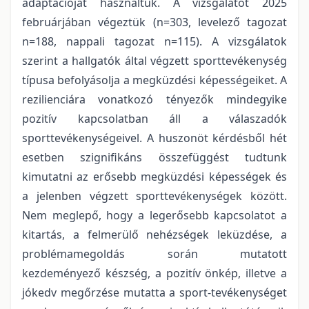
adaptációját használtuk. A vizsgálatot 2025
februárjában végeztük (n=303, levelező tagozat
n=188, nappali tagozat n=115). A vizsgálatok
szerint a hallgatók által végzett sporttevékenység
típusa befolyásolja a megküzdési képességeiket. A
rezilienciára vonatkozó tényezők mindegyike
pozitív kapcsolatban áll a válaszadók
sporttevékenységeivel. A huszonöt kérdésből hét
esetben szignifikáns összefüggést tudtunk
kimutatni az erősebb megküzdési képességek és
a jelenben végzett sporttevékenységek között.
Nem meglepő, hogy a legerősebb kapcsolatot a
kitartás, a felmerülő nehézségek leküzdése, a
problémamegoldás során mutatott
kezdeményező készség, a pozitív önkép, illetve a
jókedv megőrzése mutatta a sport-tevékenységet