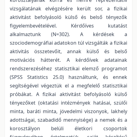
vizsgálatának elvégzésére került sor, a fizikai
aktivitást befolyásoló külső és belső tényezők
figyelembevételével. Kérdőíves kutatást
alkalmaztunk (N=302). A kérdések a
szociodemográfiai adatokon túl vizsgálták a fizikai
aktivitás összetevőit, annak külső és belső
motivációs hátterét. A kérdőívek adatainak
rendszerezéséhez statisztikai elemző programot
(SPSS Statistics 25.0) használtunk, és ennek
segítségével végeztük el a megfelelő statisztikai
próbákat. A fizikai aktivitást befolyásoló külső
tényezőket (oktatási intézmények hatásai, szülői
minta, baráti minta, jövedelmi viszonyok, lakhely
adottságai, szabadidő mennyisége) a nemek és a
korosztályon belüli életkori csoportok
függvényében értelmeztük, saját készítésű