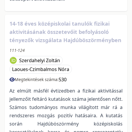
14-18 éves középiskolai tanulók fizikai
aktivitásának összetevőit befolyásoló
tényezők vizsgálata Hajdúböszörményben
111-124
Szerdahelyi Zoltán
Laoues-Czimbalmos Nóra
530
Megtekintések száma:
Az elmúlt másfél évtizedben a fizikai aktivitással
jellemzőit feltáró kutatások száma jelentősen nőtt.
Számos tudományos munka világított már rá a
rendszeres mozgás pozitív hatásaira. A kutatás
során Hajdúböszörmény középiskolás
korosztályának korra és nemre reprezentatív