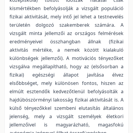
kismértékben befolyásolják a vizsgált populáció
fizikai aktivitását, mely intő jel lehet a testnevelés
területén dolgozó szakemberek számára. A
vizsgált minta jellemzői az országos felmérések
eredményeivel összhangban állnak (fizikai
aktivitás mértéke, a nemek között kialakuló
különbségek jellemzői). A motivációs tényezőket
vizsgálva megállapítható, hogy az (elsősorban a
fizikai) egészségi állapot javítása élvez
elsőbbséget, mely különösen fontos, hiszen az
elmúlt esztendők kedvezőtlenül befolyásolták a
hajdúböszörményi lakosság fizikai aktivitását is. A
külső tényezőkkel szembeni elutasítás általános
jelenség, mely a vizsgált személyek életkori
jellemzőivel is magyarázható, magasfokú
autonómia-igénnyel állhat összefüggésben.