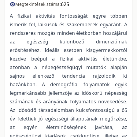
625
Megtekintések száma:
A fizikai aktivitás fontosságát egyre többen
ismerik fel, laikusok és szakemberek egyaránt. A
rendszeres mozgás minden életkorban hozzájárul
az egészség különböző dimenzióinak
erősítéséhez. Ideális esetben kisgyermekkortól
kezdve beépül a fizikai aktivitás életünkbe,
azonban a népegészségügyi mutatók alapján
sajnos ellenkező tendencia rajzolódik ki
hazánkban. A demográfiai folyamatok egyik
legmarkánsabb jellemzője az időskorú népesség
számának és arányának folyamatos növekedése.
Az idősödő társadalomban kulcsfontosságú a 65
év felettiek jó egészségi állapotának megőrzése,
az egyén életminőségének javítása, az
egészségügyi kiadások csökkentése, illetve az