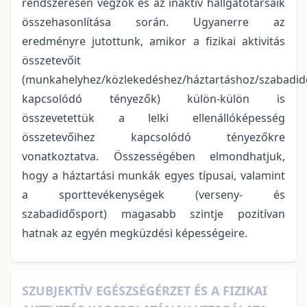
rendszeresen végzők és az inaktív hallgatótársaik
összehasonlítása során. Ugyanerre az
eredményre jutottunk, amikor a fizikai aktivitás
összetevőit
(munkahelyhez/közlekedéshez/háztartáshoz/szabadi
kapcsolódó tényezők) külön-külön is
összevetettük a lelki ellenállóképesség
összetevőihez kapcsolódó tényezőkre
vonatkoztatva. Összességében elmondhatjuk,
hogy a háztartási munkák egyes típusai, valamint
a sporttevékenységek (verseny- és
szabadidősport) magasabb szintje pozitívan
hatnak az egyén megküzdési képességeire.
SZUBJEKTÍV EGÉSZSÉGÉRZET ÉS A FIZIKAI