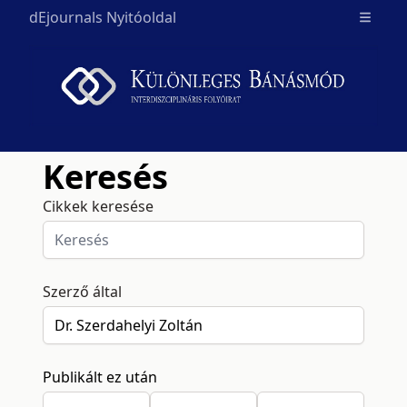
dEjournals Nyitóoldal
Open m
Keresés
Cikkek keresése
Szerző által
Publikált ez után