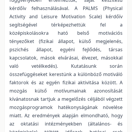
kérdőív felhasználásával. A PALMS (Physical
Activity and Leisure Motivation Scale) kérdőív
segítségével térképezhettük fel a
középiskolásokra ható belső motivációs
tényezőket (fizikai állapot, külső megjelenés,
pszichés állapot, egyéni fejlődés, társas
kapcsolatok, mások elvárásai, élvezet, másokkal
való vetélkedés). Kutatásunk során
összefüggéseket kerestünk a különböző motiváló
faktorok és az egyén fizikai aktivitása között. A
mozgás külső motívumainak azonosítását
kívánatosnak tartjuk a megelőzés céljából végzett
mozgásprogramok hatékonyságának növelése
miatt. Az eredmények alapján elmondható, hogy
az oktatási intézményekben (általános- és
középiskola) töltött időszak hatásai csak