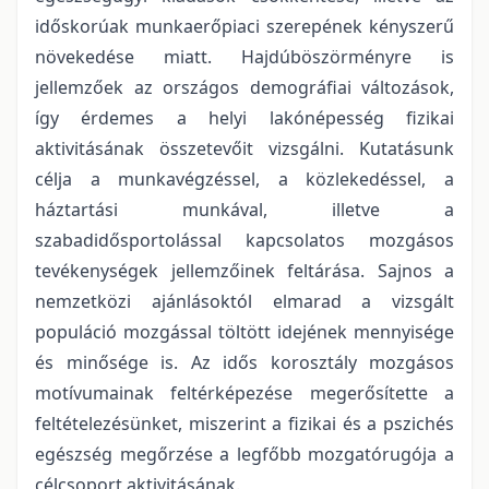
időskorúak munkaerőpiaci szerepének kényszerű
növekedése miatt. Hajdúböszörményre is
jellemzőek az országos demográfiai változások,
így érdemes a helyi lakónépesség fizikai
aktivitásának összetevőit vizsgálni. Kutatásunk
célja a munkavégzéssel, a közlekedéssel, a
háztartási munkával, illetve a
szabadidősportolással kapcsolatos mozgásos
tevékenységek jellemzőinek feltárása. Sajnos a
nemzetközi ajánlásoktól elmarad a vizsgált
populáció mozgással töltött idejének mennyisége
és minősége is. Az idős korosztály mozgásos
motívumainak feltérképezése megerősítette a
feltételezésünket, miszerint a fizikai és a pszichés
egészség megőrzése a legfőbb mozgatórugója a
célcsoport aktivitásának.