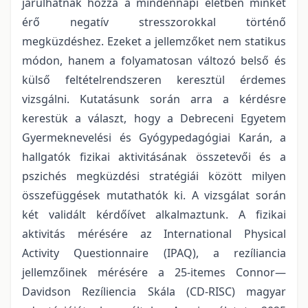
járulhatnak hozzá a mindennapi életben minket
érő negatív stresszorokkal történő
megküzdéshez. Ezeket a jellemzőket nem statikus
módon, hanem a folyamatosan változó belső és
külső feltételrendszeren keresztül érdemes
vizsgálni. Kutatásunk során arra a kérdésre
kerestük a választ, hogy a Debreceni Egyetem
Gyermeknevelési és Gyógypedagógiai Karán, a
hallgatók fizikai aktivitásának összetevői és a
pszichés megküzdési stratégiái között milyen
összefüggések mutathatók ki. A vizsgálat során
két validált kérdőívet alkalmaztunk. A fizikai
aktivitás mérésére az International Physical
Activity Questionnaire (IPAQ), a rezíliancia
jellemzőinek mérésére a 25-itemes Connor—
Davidson Rezíliencia Skála (CD-RISC) magyar