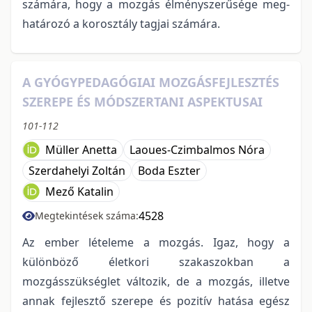
számára, hogy a mozgás élményszerűsége meg-
határozó a korosztály tagjai számára.
A GYÓGYPEDAGÓGIAI MOZGÁSFEJLESZTÉS
SZEREPE ÉS MÓDSZERTANI ASPEKTUSAI
101-112
Müller Anetta
Laoues-Czimbalmos Nóra
Szerdahelyi Zoltán
Boda Eszter
Mező Katalin
4528
Megtekintések száma:
Az ember lételeme a mozgás. Igaz, hogy a
különböző életkori szakaszokban a
mozgásszükséglet változik, de a mozgás, illetve
annak fejlesztő szerepe és pozitív hatása egész