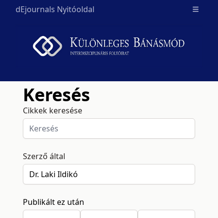
dEjournals Nyitóoldal
Open m
Keresés
Cikkek keresése
Szerző által
Publikált ez után