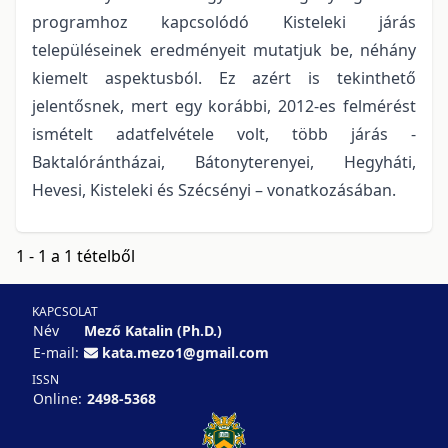
programhoz kapcsolódó Kisteleki járás
településeinek eredményeit mutatjuk be, néhány
kiemelt aspektusból. Ez azért is tekinthető
jelentősnek, mert egy korábbi, 2012-es felmérést
ismételt adatfelvétele volt, több járás -
Baktalórántházai, Bátonyterenyei, Hegyháti,
Hevesi, Kisteleki és Szécsényi – vonatkozásában.
1 - 1 a 1 tételből
KAPCSOLAT
Név
Mező Katalin (Ph.D.)
E-mail:
kata.mezo1@gmail.com
ISSN
Online:
2498-5368