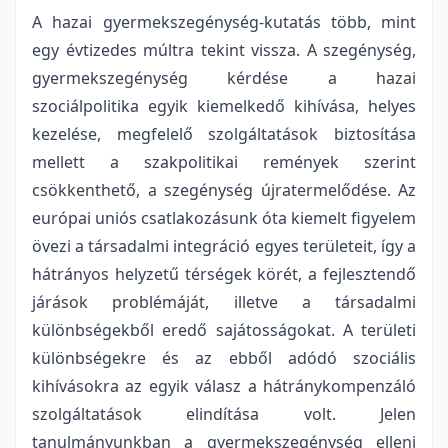
A hazai gyermekszegénység-kutatás több, mint
egy évtizedes múltra tekint vissza. A szegénység,
gyermekszegénység kérdése a hazai
szociálpolitika egyik kiemelkedő kihívása, helyes
kezelése, megfelelő szolgáltatások biztosítása
mellett a szakpolitikai remények szerint
csökkenthető, a szegénység újratermelődése. Az
európai uniós csatlakozásunk óta kiemelt figyelem
övezi a társadalmi integráció egyes területeit, így a
hátrányos helyzetű térségek körét, a fejlesztendő
járások problémáját, illetve a társadalmi
különbségekből eredő sajátosságokat. A területi
különbségekre és az ebből adódó szociális
kihívásokra az egyik válasz a hátránykompenzáló
szolgáltatások elindítása volt. Jelen
tanulmányunkban a gyermekszegénység elleni