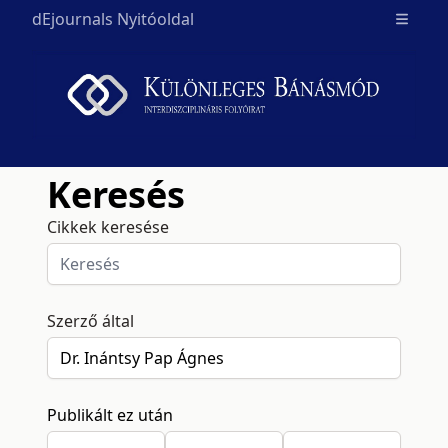
dEjournals Nyitóoldal
Open m
Keresés
Cikkek keresése
Szerző által
Publikált ez után