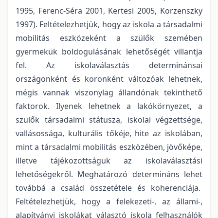
1995, Ferenc-Séra 2001, Kertesi 2005, Korzenszky
1997). Feltételezhetjük, hogy az iskola a társadalmi
mobilitás eszközeként a szülők szemében
gyermekük boldogulásának lehetőségét villantja
fel. Az iskolaválasztás determinánsai
országonként és koronként változóak lehetnek,
mégis vannak viszonylag állandónak tekinthető
faktorok. Ilyenek lehetnek a lakókörnyezet, a
szülők társadalmi státusza, iskolai végzettsége,
vallásossága, kulturális tőkéje, hite az iskolában,
mint a társadalmi mobilitás eszközében, jövőképe,
illetve tájékozottságuk az iskolaválasztási
lehetőségekről. Meghatározó determináns lehet
továbbá a család összetétele és koherenciája.
Feltételezhetjük, hogy a felekezeti-, az állami-,
alapítványi iskolákat választó iskola felhasználók