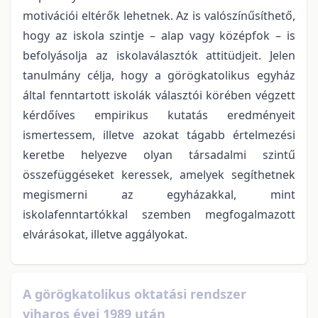
motivációi eltérők lehetnek. Az is valószínűsíthető,
hogy az iskola szintje – alap vagy középfok – is
befolyásolja az iskolaválasztók attitüdjeit. Jelen
tanulmány célja, hogy a görögkatolikus egyház
által fenntartott iskolák választói körében végzett
kérdőíves empirikus kutatás eredményeit
ismertessem, illetve azokat tágabb értelmezési
keretbe helyezve olyan társadalmi szintű
összefüggéseket keressek, amelyek segíthetnek
megismerni az egyházakkal, mint
iskolafenntartókkal szemben megfogalmazott
elvárásokat, illetve aggályokat.
A görögkatolikus oktatási rendszer
viharos évei 1989 után