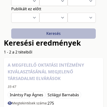
Publikált ez előtt
Keresés
Keresési eredmények
1 - 2 a 2 tételből
A MEGFELELŐ OKTATÁSI INTÉZMÉNY
KIVÁLASZTÁSÁNÁL MEGJELENŐ
TÁRSADALMI ELVÁRÁSOK
35-47
Inántsy Pap Ágnes
Szilágyi Barnabás
275
Megtekintések száma: