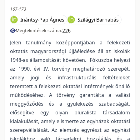
167-173
Inántsy-Pap Ágnes
Szilágyi Barnabás
226
Megtekintések száma:
Jelen tanulmány középpontjában a felekezeti
oktatás magyarországi újjáéledése áll az iskolák
1948-as államosítását követően. Fókuszba helyezi
az 1990. évi IV. törvény meghatározó szerepét,
amely jogi és infrastrukturális feltételeket
teremtett a felekezeti oktatási intézmények önálló
működéséhez. A törvény garantálta a vallási
meggyőződés és a gyülekezés szabadságát,
elősegítve egy olyan pluralista társadalom
kialakulását, amely elismerte az egyházak oktatási
szerepvállalását. Az elemzés egyrészt az egyházi
iskolákhoz való társadalmi hozzáállás és a