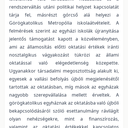
rendszerváltás utáni politikai helyzet kapcsolatát
tárja fel, másrészt górcső alá helyezi a
Görögkatolikus Metropólia iskolaátvételeit. A
felmérések szerint az egyházi iskolák újranyitása
jelentős támogatást kapott a közvéleményben,
ami az államosítás előtti oktatási értékek iránti
nosztalgikus vágyakozást tükrözi az állami
oktatással való elégedetlenség közepette.
Ugyanakkor társadalmi megosztottság alakult ki,
egyesek a vallási befolyás újbóli megjelenésétől
tartottak az oktatásban, míg mások az egyházak
nagyobb szerepvállalása mellett érveltek. A
görögkatolikus egyháznak az oktatásba való újbóli
bekapcsolódásáról szóló esettanulmány rávilágít
olyan nehézségekre, mint a finanszírozás,
valamint az oktatási értékekkel kapcsolatos