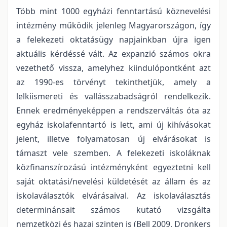
Több mint 1000 egyházi fenntartású köznevelési
intézmény működik jelenleg Magyarországon, így
a felekezeti oktatásügy napjainkban újra igen
aktuális kérdéssé vált. Az expanzió számos okra
vezethető vissza, amelyhez kiindulópontként azt
az 1990-es törvényt tekinthetjük, amely a
lelkiismereti és vallásszabadságról rendelkezik.
Ennek eredményeképpen a rendszerváltás óta az
egyház iskolafenntartó is lett, ami új kihívásokat
jelent, illetve folyamatosan új elvárásokat is
támaszt vele szemben. A felekezeti iskoláknak
közfinanszírozású intézményként egyeztetni kell
saját oktatási/nevelési küldetését az állam és az
iskolaválasztók elvárásaival. Az iskolaválasztás
determinánsait számos kutató vizsgálta
nemzetközi és hazai szinten is (Bell 2009, Dronkers