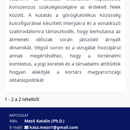
konszenzus szükségességére az érdekelt felek
között. A kutatás a görögkatolikus közösség
kulcsfiguráival készített interjúkra és a vonatkozó
szakirodalomra támaszkodik, hogy bemutassa az
átmeneti időszak során játszódó árnyalt
dinamikát. Végső soron ez a vizsgálat hozzájárul
annak megértéséhez, hogy a történelmi
kontextus, a jogi keretek és a társadalmi attitűdök
hogyan alakítják a kortárs magyarországi
oktatáspolitikát
1 - 2 a 2 tételből
KAPCSOLAT
Név
Mező Katalin (Ph.D.)
E-mail:
kata.mezo1@gmail.com