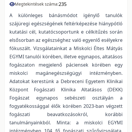
235
Megtekintések száma:
A különleges bánásmódot igénylő tanulók
szájüregi egészségének feltérképezése hiánypótló
kutatási cél, kutatócsoportunk e célkitűzés során
elsősorban az egészséghez való egyenlő esélyekre
fókuszált. Vizsgálatainkat a Miskolci Éltes Mátyás
EGYMI tanulói körében, illetve egynapos, altatásos
fogászaton megjelenő páciensek körében egy
miskolci magánegészségügyi intézményben.
Adatokat kerestünk a Debreceni Egyetem Klinikai
Központ Fogászati Klinika Altatásos (DEKK)
Fogászat egynapos sebészeti osztályán a
fogyatékossággal élők körében 2023-ban végzett
fogászati beavatkozásokról, korábbi
tanulmányainkból. Minta: a miskolci EGYMI
intézményben 104 fő fogászati szűrővizsgálata,