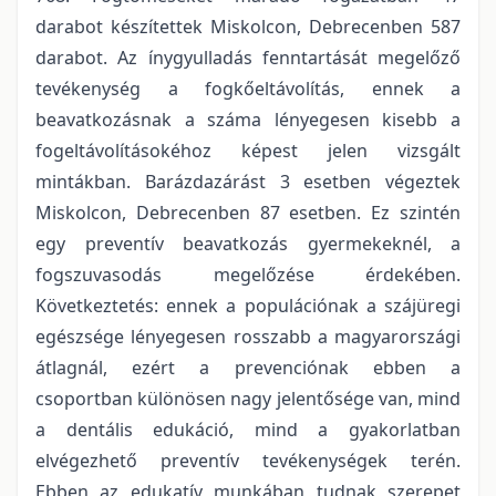
darabot készítettek Miskolcon, Debrecenben 587
darabot. Az ínygyulladás fenntartását megelőző
tevékenység a fogkőeltávolítás, ennek a
beavatkozásnak a száma lényegesen kisebb a
fogeltávolításokéhoz képest jelen vizsgált
mintákban. Barázdazárást 3 esetben végeztek
Miskolcon, Debrecenben 87 esetben. Ez szintén
egy preventív beavatkozás gyermekeknél, a
fogszuvasodás megelőzése érdekében.
Következtetés: ennek a populációnak a szájüregi
egészsége lényegesen rosszabb a magyarországi
átlagnál, ezért a prevenciónak ebben a
csoportban különösen nagy jelentősége van, mind
a dentális edukáció, mind a gyakorlatban
elvégezhető preventív tevékenységek terén.
Ebben az edukatív munkában tudnak szerepet