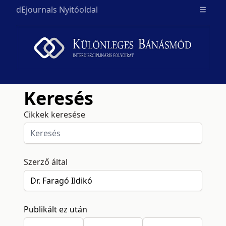
dEjournals Nyitóoldal
Open m
Keresés
Cikkek keresése
Szerző által
Publikált ez után