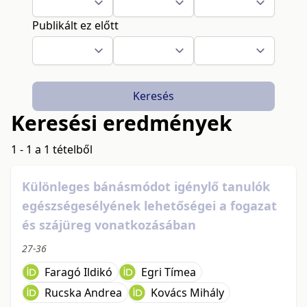
Publikált ez előtt
Keresés
Keresési eredmények
1 - 1 a 1 tételből
Különleges bánásmódot igénylő tanulók
egészségesélyének lehetőségei a fogazat
és szájüreg vonatkozásában
27-36
Faragó Ildikó
Egri Tímea
Rucska Andrea
Kovács Mihály