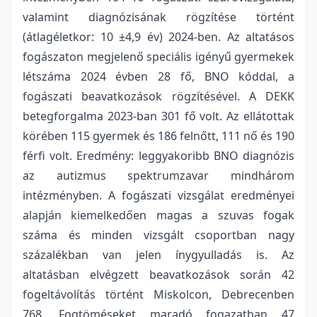
valamint diagnózisának rögzítése történt
(átlagéletkor: 10 ±4,9 év) 2024-ben. Az altatásos
fogászaton megjelenő speciális igényű gyermekek
létszáma 2024 évben 28 fő, BNO kóddal, a
fogászati beavatkozások rögzítésével. A DEKK
betegforgalma 2023-ban 301 fő volt. Az ellátottak
körében 115 gyermek és 186 felnőtt, 111 nő és 190
férfi volt. Eredmény: leggyakoribb BNO diagnózis
az autizmus spektrumzavar mindhárom
intézményben. A fogászati vizsgálat eredményei
alapján kiemelkedően magas a szuvas fogak
száma és minden vizsgált csoportban nagy
százalékban van jelen ínygyulladás is. Az
altatásban elvégzett beavatkozások során 42
fogeltávolítás történt Miskolcon, Debrecenben
768. Fogtöméseket maradó fogazatban 47