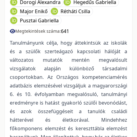
Dorogi Alexandra
Hegedűs Gabriella
Major Enikő
Rétháti Csilla
Pusztai Gabriella
641
Megtekintések száma:
Tanulmányunk célja, hogy áttekintsük az iskolák
és a szülők szerteágazó kapcsolati hálóját a
változatos mutatók mentén megvalósult
vizsgálatok alapján különböző társadalmi
csoportokban. Az Országos kompetenciamérés
adatbázis elemzésével vizsgáljuk a magyarországi
6. és 10. évfolyamban megvalósuló, tanulmányi
eredményre is hatást gyakorló szülői bevonódást,
és azok összefüggéseit a tanulók családi
hátterével és életkorával. Mindehhez
főkomponens elemzést és kereszttábla elemzést
használtunk. Meg-állapítottuk, hogy bár az életkor