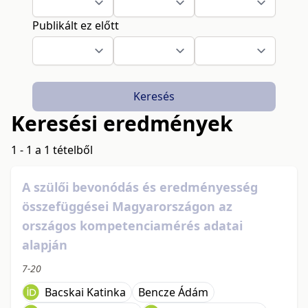
Publikált ez előtt
Keresés
Keresési eredmények
1 - 1 a 1 tételből
A szülői bevonódás és eredményesség
összefüggései Magyarországon az
országos kompetenciamérés adatai
alapján
7-20
Bacskai Katinka
Bencze Ádám