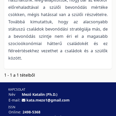
előrehaladtával a szülői bevonódás mértéke
csökken, mégis hatással van a szülői részvételre.
Továbbá kimutattuk, hogy az alacsonyabb
státuszú családok bevonódási stratégiája más, de
a bevonódás szintje nem éri el a magasabb
szocioökonómiai hátterű családokét és ez
félreértésekhez vezethet a családok és a szülők
között.
1 - 1 a 1 tételből
KAPCSOLAT
Név
Mező Katalin (Ph.D.)
E-mail:
kata.mezo1@gmail.com
ISSN
Online:
2498-5368