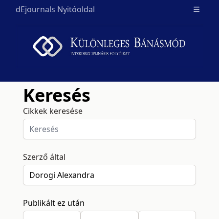
dEjournals Nyitóoldal
Open m
Keresés
Cikkek keresése
Szerző által
Publikált ez után