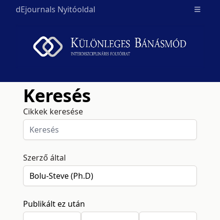
dEjournals Nyitóoldal
Open m
Keresés
Cikkek keresése
Szerző által
Publikált ez után