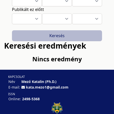
Publikált ez előtt
Keresés
Keresési eredmények
Nincs eredmény
KAPCSOLAT
Név
Mező Katalin (Ph.D.)
E-mail:
kata.mezo1@gmail.com
ISSN
Online:
2498-5368