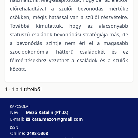
előrehaladtával a szülői bevonódás mértéke
csökken, mégis hatással van a szülői részvételre.
Továbbá kimutattuk, hogy az alacsonyabb
státuszú családok bevonódási stratégiája más, de
a bevonódás szintje nem éri el a magasabb
szocioökonómiai hátterű családokét és ez
félreértésekhez vezethet a családok és a szülők
között.
1 - 1 a 1 tételből
KAPCSOLAT
Név
Mező Katalin (Ph.D.)
E-mail:
kata.mezo1@gmail.com
ISSN
Online:
2498-5368