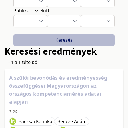
Publikált ez előtt
Keresés
Keresési eredmények
1 - 1 a 1 tételből
A szülői bevonódás és eredményesség
összefüggései Magyarországon az
országos kompetenciamérés adatai
alapján
7-20
Bacskai Katinka
Bencze Ádám