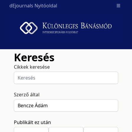
dEjournals Nyitóoldal
Open m
Keresés
Cikkek keresése
Szerző által
Publikált ez után