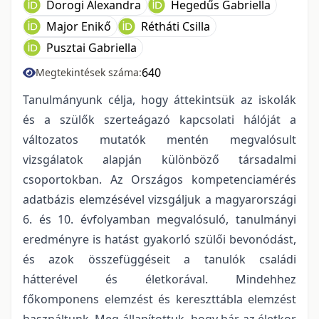
Dorogi Alexandra
Hegedűs Gabriella
Major Enikő
Rétháti Csilla
Pusztai Gabriella
640
Megtekintések száma:
Tanulmányunk célja, hogy áttekintsük az iskolák
és a szülők szerteágazó kapcsolati hálóját a
változatos mutatók mentén megvalósult
vizsgálatok alapján különböző társadalmi
csoportokban. Az Országos kompetenciamérés
adatbázis elemzésével vizsgáljuk a magyarországi
6. és 10. évfolyamban megvalósuló, tanulmányi
eredményre is hatást gyakorló szülői bevonódást,
és azok összefüggéseit a tanulók családi
hátterével és életkorával. Mindehhez
főkomponens elemzést és kereszttábla elemzést
használtunk. Meg-állapítottuk, hogy bár az életkor