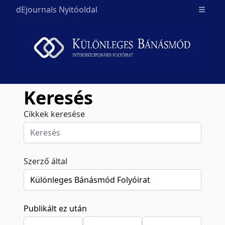
dEjournals Nyitóoldal
Open m
Keresés
Cikkek keresése
Szerző által
Publikált ez után