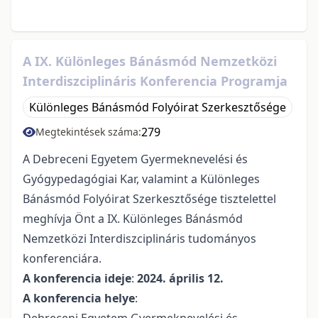
A IX. Különleges Bánásmód Nemzetközi
Interdiszciplináris Konferencia Programja
Különleges Bánásmód Folyóirat Szerkesztősége
279
Megtekintések száma:
A Debreceni Egyetem Gyermeknevelési és
Gyógypedagógiai Kar, valamint a Különleges
Bánásmód Folyóirat Szerkesztősége tisztelettel
meghívja Önt a IX. Különleges Bánásmód
Nemzetközi Interdiszciplináris tudományos
konferenciára.
A konferencia ideje
:
2024. április 12.
A konferencia helye
:
Debreceni Egyetem Gyermeknevelési és