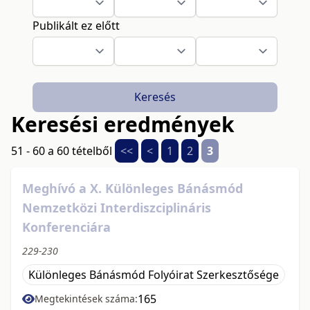
Publikált ez előtt
Keresés
Keresési eredmények
51 - 60 a 60 tételből
<<
<
1
2
3
Meghívó a X. Különleges Bánásmód
Nemzetközi Interdiszciplináris
Konferenciára
229-230
Különleges Bánásmód Folyóirat Szerkesztősége
165
Megtekintések száma: