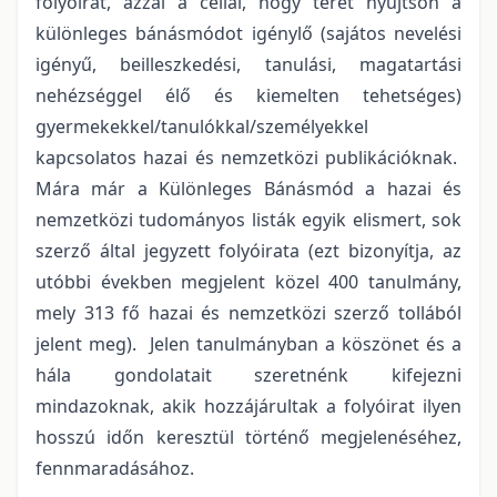
folyóirat, azzal a céllal, hogy teret nyújtson a
különleges bánásmódot igénylő (sajátos nevelési
igényű, beilleszkedési, tanulási, magatartási
nehézséggel élő és kiemelten tehetséges)
gyermekekkel/tanulókkal/személyekkel
kapcsolatos hazai és nemzetközi publikációknak.
Mára már a Különleges Bánásmód a hazai és
nemzetközi tudományos listák egyik elismert, sok
szerző által jegyzett folyóirata (ezt bizonyítja, az
utóbbi években megjelent közel 400 tanulmány,
mely 313 fő hazai és nemzetközi szerző tollából
jelent meg). Jelen tanulmányban a köszönet és a
hála gondolatait szeretnénk kifejezni
mindazoknak, akik hozzájárultak a folyóirat ilyen
hosszú időn keresztül történő megjelenéséhez,
fennmaradásához.