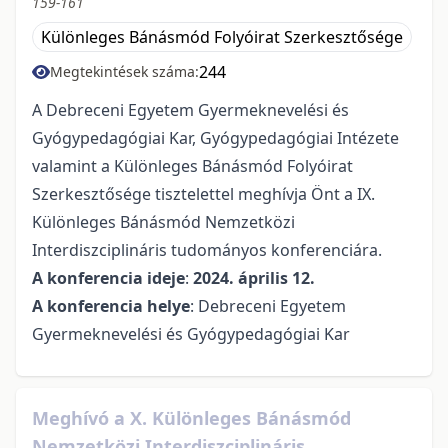
159-161
Különleges Bánásmód Folyóirat Szerkesztősége
244
Megtekintések száma:
A Debreceni Egyetem Gyermeknevelési és
Gyógypedagógiai Kar, Gyógypedagógiai Intézete
valamint a Különleges Bánásmód Folyóirat
Szerkesztősége tisztelettel meghívja Önt a IX.
Különleges Bánásmód Nemzetközi
Interdiszciplináris tudományos konferenciára.
A konferencia ideje
:
2024. április 12.
A konferencia helye
: Debreceni Egyetem
Gyermeknevelési és Gyógypedagógiai Kar
Meghívó a X. Különleges Bánásmód
Nemzetközi Interdiszciplináris