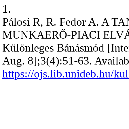
1.
Pálosi R, R. Fedor A. 
MUNKAERŐ-PIACI ELV
Különleges Bánásmód [Inter
Aug. 8];3(4):51-63. Availab
https://ojs.lib.unideb.hu/k