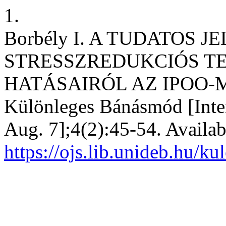
1.
Borbély I. A TUDATOS 
STRESSZREDUKCIÓS TE
HATÁSAIRÓL AZ IPOO-
Különleges Bánásmód [Inter
Aug. 7];4(2):45-54. Availab
https://ojs.lib.unideb.hu/k