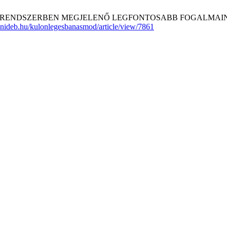
NDSZERBEN MEGJELENŐ LEGFONTOSABB FOGALMAINAK INTE
b.unideb.hu/kulonlegesbanasmod/article/view/7861