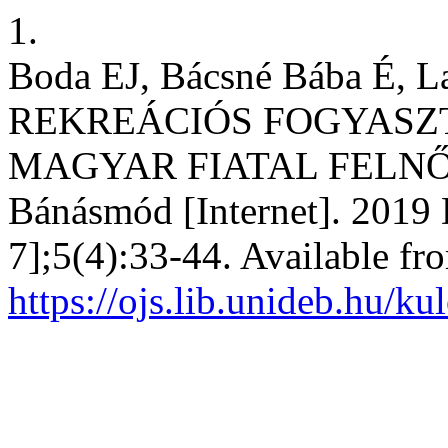
1.
Boda EJ, Bácsné Bába É, L
REKREÁCIÓS FOGYASZ
MAGYAR FIATAL FELNŐT
Bánásmód [Internet]. 2019 
7];5(4):33-44. Available fr
https://ojs.lib.unideb.hu/k