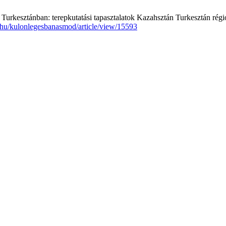
 Turkesztánban: terepkutatási tapasztalatok Kazahsztán Turkesztán régi
eb.hu/kulonlegesbanasmod/article/view/15593