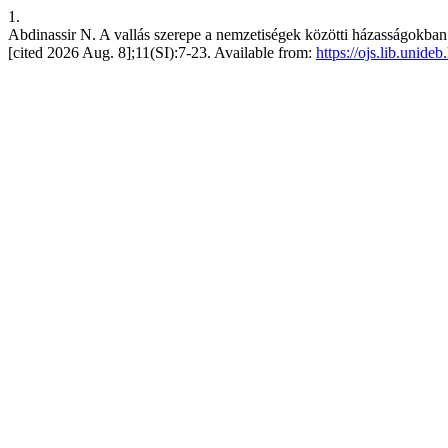
1.
Abdinassir N. A vallás szerepe a nemzetiségek közötti házasságokban
[cited 2026 Aug. 8];11(SI):7-23. Available from:
https://ojs.lib.unid