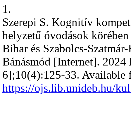
1.
Szerepi S. Kognitív kompet
helyzetű óvodások körében
Bihar és Szabolcs-Szatmár
Bánásmód [Internet]. 2024 
6];10(4):125-33. Available 
https://ojs.lib.unideb.hu/k