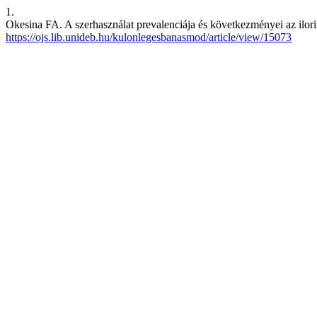
1.
Okesina FA. A szerhasználat prevalenciája és következményei az ilor
https://ojs.lib.unideb.hu/kulonlegesbanasmod/article/view/15073