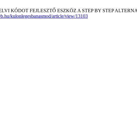
LVI KÓDOT FEJLESZTŐ ESZKÖZ A STEP BY STEP ALTERNATÍV O
ideb.hu/kulonlegesbanasmod/article/view/13103