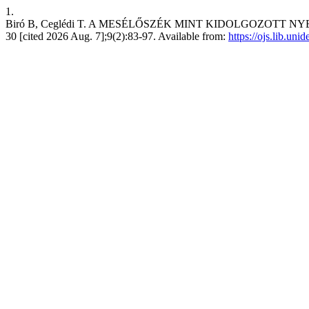
1.
Biró B, Ceglédi T. A MESÉLŐSZÉK MINT KIDOLGOZOTT NYE
30 [cited 2026 Aug. 7];9(2):83-97. Available from:
https://ojs.lib.un