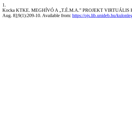
1.
Kocka KTKE. MEGHÍVÓ A „T.É.M.A.” PROJEKT VIRTUÁLIS KIÁLLÍ
Aug. 8];9(1):209-10. Available from:
https://ojs.lib.unideb.hu/kulon