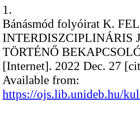
1.
Bánásmód folyóirat K. F
INTERDISZCIPLINÁRIS
TÖRTÉNŐ BEKAPCSOLÓDÁ
[Internet]. 2022 Dec. 27 [c
Available from:
https://ojs.lib.unideb.hu/k