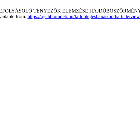
VITÁST BEFOLYÁSOLÓ TÉNYEZŐK ELEMZÉSE HAJDÚBÖSZÖRMÉN
vailable from:
https://ojs.lib.unideb.hu/kulonlegesbanasmod/article/vie