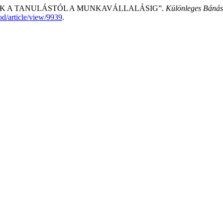
 ÉLŐK A TANULÁSTÓL A MUNKAVÁLLALÁSIG”.
Különleges Bánásmó
od/article/view/9939
.