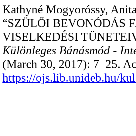
Kathyné Mogyoróssy, Anita
“SZÜLŐI BEVONÓDÁS 
VISELKEDÉSI TÜNETEI
Különleges Bánásmód - Inter
(March 30, 2017): 7–25. Ac
https://ojs.lib.unideb.hu/k