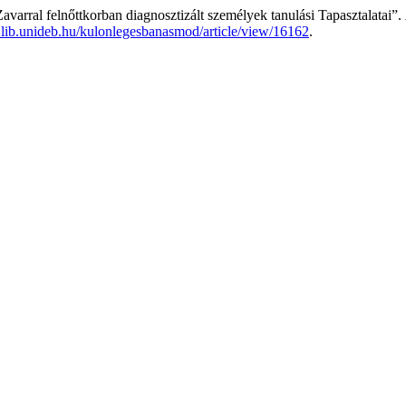
 Zavarral felnőttkorban diagnosztizált személyek tanulási Tapasztalatai”.
js.lib.unideb.hu/kulonlegesbanasmod/article/view/16162
.