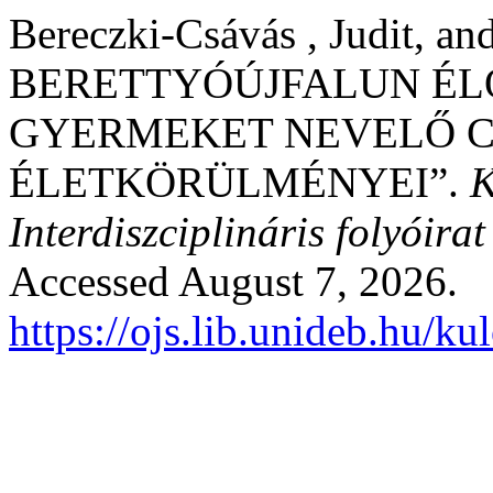
Bereczki-Csávás , Judit, an
BERETTYÓÚJFALUN ÉL
GYERMEKET NEVELŐ 
ÉLETKÖRÜLMÉNYEI”.
K
Interdiszciplináris folyóirat
Accessed August 7, 2026.
https://ojs.lib.unideb.hu/k